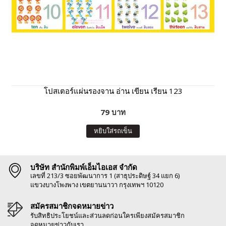
โปสเตอร์แผ่นรองจาน อ่าน เขียน เรียน 123
79 บาท
หยิบใส่รถเข็น
บริษัท สำนักพิมพ์เอ็มไอเอส จำกัด
เลขที่ 213/3 ซอยพัฒนาการ 1 (สาธุประดิษฐ์ 34 แยก 6)
แขวงบางโพงพาง เขตยานนาวา กรุงเทพฯ 10120
สมัครสมาชิกจดหมายข่าว
รับสิทธิประโยชน์และส่วนลดก่อนใครเพียงสมัครสมาชิก
จดหมายข่าวกับเรา