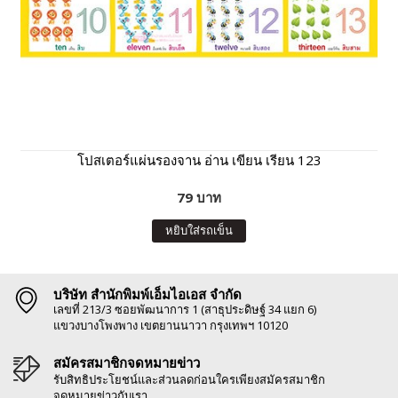
โปสเตอร์แผ่นรองจาน อ่าน เขียน เรียน 123
79 บาท
หยิบใส่รถเข็น
บริษัท สำนักพิมพ์เอ็มไอเอส จำกัด
เลขที่ 213/3 ซอยพัฒนาการ 1 (สาธุประดิษฐ์ 34 แยก 6)
แขวงบางโพงพาง เขตยานนาวา กรุงเทพฯ 10120
สมัครสมาชิกจดหมายข่าว
รับสิทธิประโยชน์และส่วนลดก่อนใครเพียงสมัครสมาชิก
จดหมายข่าวกับเรา