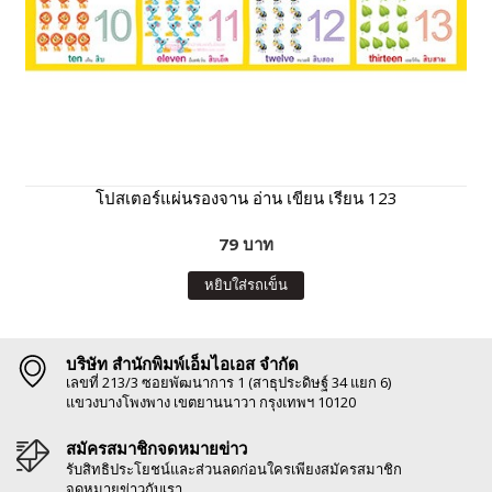
โปสเตอร์แผ่นรองจาน อ่าน เขียน เรียน 123
79 บาท
หยิบใส่รถเข็น
บริษัท สำนักพิมพ์เอ็มไอเอส จำกัด
เลขที่ 213/3 ซอยพัฒนาการ 1 (สาธุประดิษฐ์ 34 แยก 6)
แขวงบางโพงพาง เขตยานนาวา กรุงเทพฯ 10120
สมัครสมาชิกจดหมายข่าว
รับสิทธิประโยชน์และส่วนลดก่อนใครเพียงสมัครสมาชิก
จดหมายข่าวกับเรา