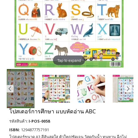
Tap to expand
โปสเตอร์การศึกษา แบบหัดอ่าน ABC
รหัสสินค้า:
I-POS-0058
ISBN:
1294877757191
โปสเตอร์ขนาด A3 สีสันสดใส ตัวใหญ่ชัดเจน วัสดุกันน้ำ ทนทาน ฉีกไม่