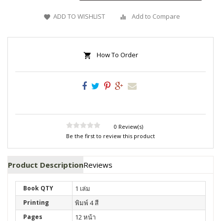
ADD TO WISHLIST
Add to Compare
How To Order
0 Review(s)
Be the first to review this product
Product Description
Reviews
Book QTY
1 เล่ม
Printing
พิมพ์ 4 สี
Pages
12 หน้า