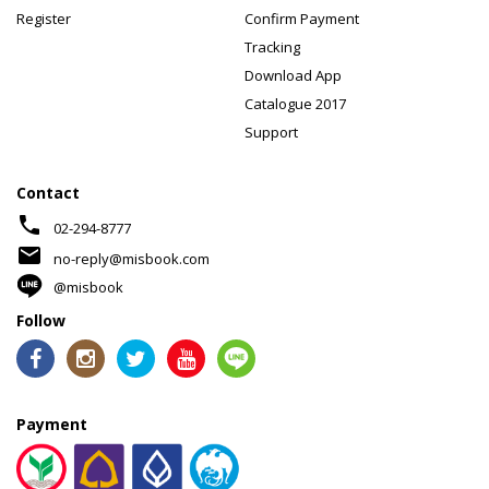
Register
Confirm Payment
Tracking
Download App
Catalogue 2017
Support
Contact
phone
02-294-8777
mail
no-reply@misbook.com
@misbook
Follow
Payment