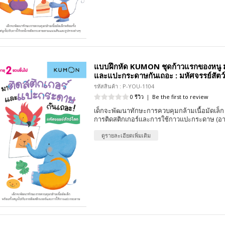
แบบฝึกหัด KUMON ชุดก้าวแรกของหนู ม
และแปะกระดาษกันเถอะ : มหัศจรรย์สัตว
รหัสสินค้า : P-YOU-1104
0 รีวิว
|
Be the first to review
เด็กจะพัฒนาทักษะการควบคุมกล้ามเนื้อมัดเล็ก 
การติดสติกเกอร์และการใช้กาวแปะกระดาษ (อาย
ดูรายละเอียดเพิ่มเติม