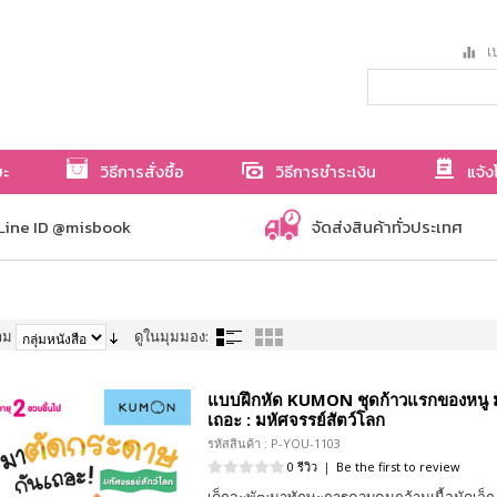
เป
ษะ
วิธีการสั่งซื้อ
วิธีการชำระเงิน
แจ้ง
Line ID @misbook
จัดส่งสินค้าทั่วประเทศ
าม
ดูในมุมมอง:
แบบฝึกหัด KUMON ชุดก้าวแรกของหนู 
เถอะ : มหัศจรรย์สัตว์โลก
รหัสสินค้า : P-YOU-1103
0 รีวิว
|
Be the first to review