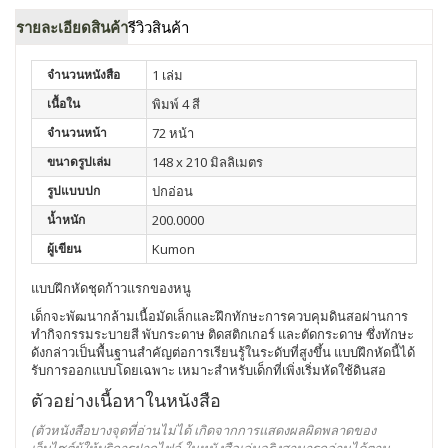
รายละเอียดสินค้า
รีวิวสินค้า
จำนวนหนังสือ
1 เล่ม
เนื้อใน
พิมพ์ 4 สี
จำนวนหน้า
72 หน้า
ขนาดรูปเล่ม
148 x 210 มิลลิเมตร
รูปแบบปก
ปกอ่อน
น้ำหนัก
200.0000
ผู้เขียน
Kumon
แบบฝึกหัดชุดก้าวแรกของหนู
เด็กจะพัฒนากล้ามเนื้อมัดเล็กและฝึกทักษะการควบคุมดินสอผ่านการ
ทำกิจกรรมระบายสี พับกระดาษ ติดสติกเกอร์ และตัดกระดาษ ซึ่งทักษะ
ดังกล่าวเป็นพื้นฐานสำคัญต่อการเรียนรู้ในระดับที่สูงขึ้น แบบฝึกหัดนี้ได้
รับการออกแบบโดยเฉพาะ เหมาะสำหรับเด็กที่เพิ่งเริ่มหัดใช้ดินสอ
ตัวอย่างเนื้อหาในหนังสือ
(ตัวหนังสือบางจุดที่อ่านไม่ได้ เกิดจากการแสดงผลผิดพลาดของ