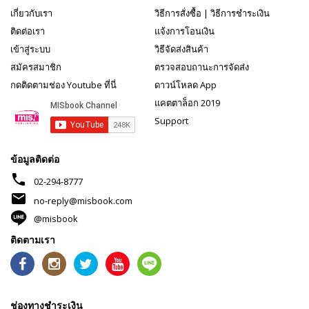
เกี่ยวกับเรา
วิธีการสั่งซื้อ
|
วิธีการชำระเงิน
ติดต่อเรา
แจ้งการโอนเงิน
เข้าสู่ระบบ
วิธีจัดส่งสินค้า
สมัครสมาชิก
ตรวจสอบถานะการจัดส่ง
กดติดตามช่อง Youtube ที่นี่
ดาวน์โหลด App
แคตตาล็อก 2019
Support
ข้อมูลติดต่อ
phone
02-294-8777
mail
no-reply@misbook.com
@misbook
ติดตามเรา
ช่องทางชำระเงิน