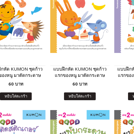
ึกหัด KUMON ชุดก้าว
แบบฝึกหัด KUMON ชุดก้าว
แบบฝึกห
ของหนู มาตัดกระดาษ
แรกของหนู มาตัดกระดาษ
แรกของห
อะ : มหัศจรรย์สัตว์โลก
กันเถอะ : อาหารจานสนุก
และแปะ
60 บาท
60 บาท
มหั
หยิบใส่ตะกร้า
หยิบใส่ตะกร้า