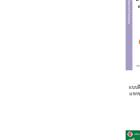
แบบฝ
แรกข
และ