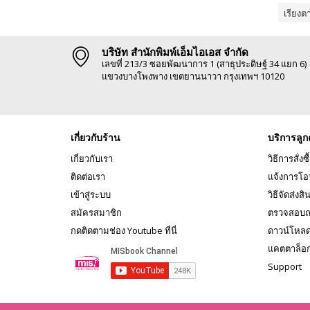
เรียงต
บริษัท สำนักพิมพ์เอ็มไอเอส จำกัด
เลขที่ 213/3 ซอยพัฒนาการ 1 (สาธุประดิษฐ์ 34 แยก 6)
แขวงบางโพงพาง เขตยานนาวา กรุงเทพฯ 10120
เกี่ยวกับร้าน
บริการลูก
เกี่ยวกับเรา
วิธีการสั่งซื
ติดต่อเรา
แจ้งการโอ
เข้าสู่ระบบ
วิธีจัดส่งสิ
สมัครสมาชิก
ตรวจสอบถ
กดติดตามช่อง Youtube ที่นี่
ดาวน์โหล
แคตตาล็อ
Support