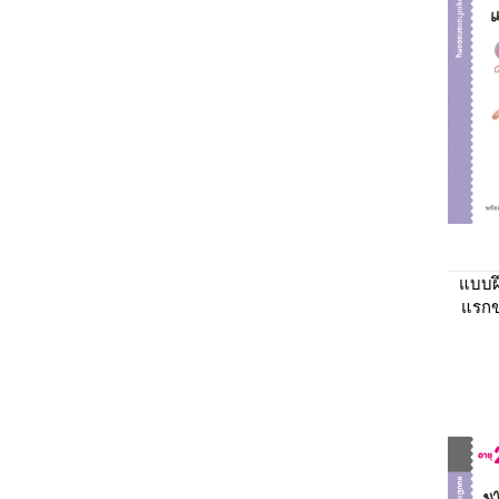
แบบฝ
แรกข
และ