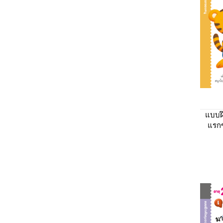
แบบฝ
แรก
กันเถ