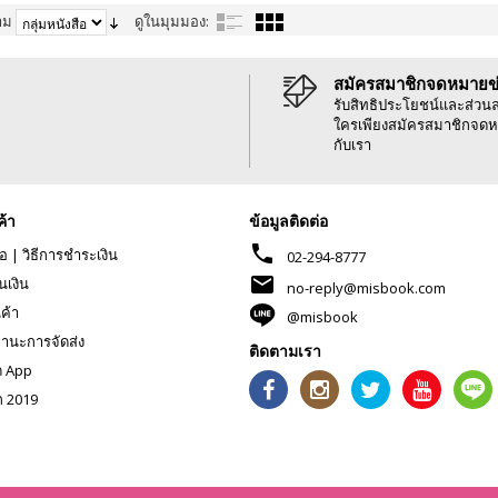
าม
ดูในมุมมอง:
สมัครสมาชิกจดหมายข
รับสิทธิประโยชน์และส่วน
ใครเพียงสมัครสมาชิกจดห
กับเรา
ค้า
ข้อมูลติดต่อ
phone
้อ
|
วิธีการชำระเงิน
02-294-8777
mail
นเงิน
no-reply@misbook.com
นค้า
@misbook
านะการจัดส่ง
ติดตามเรา
ด App
ก 2019