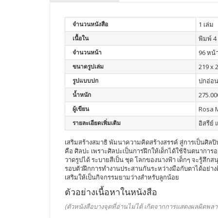
จำนวนหนังสือ
1 เล่ม
เนื้อใน
พิมพ์ 4 
จำนวนหน้า
96 หน้
ขนาดรูปเล่ม
219 x 2
รูปแบบปก
ปกอ่อ
น้ำหนัก
275.00
ผู้เขียน
Rosa M
รายละเอียดเพิ่มเติม
อิสรีย์
เสริมสร้างสมาธิ พัมนาความคิดสร้างสรรค์ สู่การเป็นศิลป
คือ ศิลปะ เพราะศิลปะเป็นการฝึกให้เด็กได้ใช้จินตนาการอย่
วาดรูปได้ ระบายสีเป็น ชุด โลกของนางฟ้า เด็กๆ จะรู้
รอบตัวฝึกการทำงานประสานกันระหว่างมือกับตาได้อย่างดีเยี
เสริมให้เป็นกิจกรรมยามว่างสำหรับลูกน้อย
ตัวอย่างเนื้อหาในหนังสือ
(ตัวหนังสือบางจุดที่อ่านไม่ได้ เกิดจากการแสดงผลผิดพลา