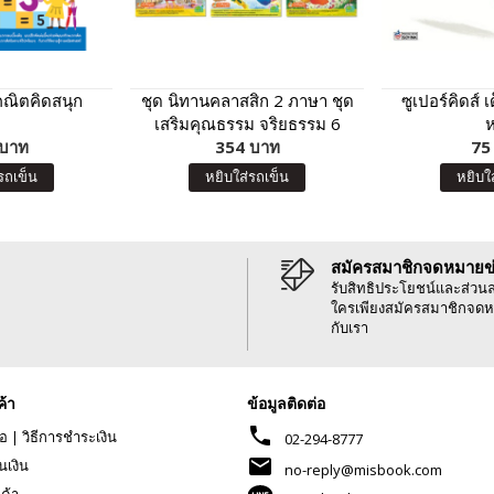
ณิตคิดสนุก
ชุด นิทานคลาสสิก 2 ภาษา ชุด
ซูเปอร์คิดส์ เ
เสริมคุณธรรม จริยธรรม 6
ห
 บาท
354 บาท
เล่ม
75
รถเข็น
หยิบใส่รถเข็น
หยิบใ
สมัครสมาชิกจดหมายข
รับสิทธิประโยชน์และส่วน
ใครเพียงสมัครสมาชิกจดห
กับเรา
ค้า
ข้อมูลติดต่อ
phone
้อ
|
วิธีการชำระเงิน
02-294-8777
mail
นเงิน
no-reply@misbook.com
นค้า