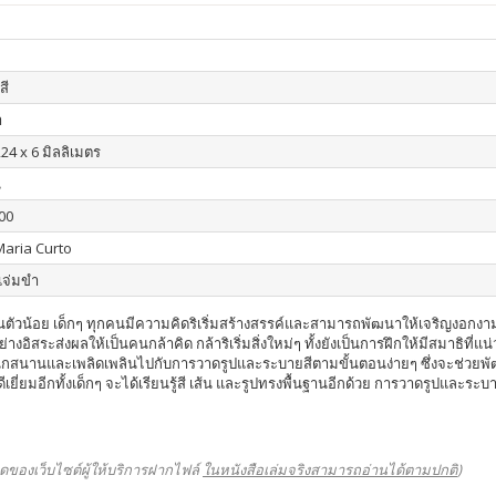
สี
า
24 x 6 มิลลิเมตร
น
00
aria Curto
 แจ่มขำ
ินตัวน้อย เด็กๆ ทุกคนมีความคิดริเริ่มสร้างสรรค์และสามารถพัฒนาให้เจริญงอกงาม
างอิสระส่งผลให้เป็นคนกล้าคิด กล้าริเริ่มสิ่งใหม่ๆ ทั้งยังเป็นการฝึกให้มีสมาธิท
สึกสนุกสนานและเพลิดเพลินไปกับการวาดรูปและระบายสีตามขั้นตอนง่ายๆ ซึ่งจะช่
่ยมอีกทั้งเด็กๆ จะได้เรียนรู้สี เส้น และรูปทรงพื้นฐานอีกด้วย การวาดรูปและระบา
ดของเว็บไซต์ผู้ให้บริการฝากไฟล์
ในหนังสือเล่มจริงสามารถอ่านได้ตามปกติ
)