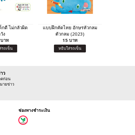
ด็กดี ไม่กลัวผิด
แบบฝึกคัดไทย อักษรหัวกลม
ตามล่าหาสั
วัง
ตัวกลม (2023)
(ฉบับ
 บาท
15 บาท
7
ส่รถเข็น
หยิบใส่รถเข็น
หยิบ
่าว
ลดก่อน
มายข่าว
ช่องทางชำระเงิน