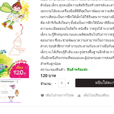
ตัวน้อย เด็กๆ ทุกคนมีความคิดริเริ่มสร้างสรรค์และ
งอกงามได้และเครื่องมือที่ดีที่สุดในกาพัฒนาความคิด
เพราะศิลปะเป็นการฝึกให้เด็กได้ใช้จินตนาการอย่างอ
คิด กล้าริเริ่มสิ่งใหม่ๆ ทั้งยังเป็นการฝึกให้มีสมาธิที
ความละเอียดอ่อนในจิตใจ หนังสือ วาดรูปได้ ระบายส
เด็กๆ จะรู้สึกสนุกสนานและเพลิดเพลินไปกับการวาด
ตอนง่ายๆ ซึ่งจะช่วยพัฒนาความสามารถในการมองเห
ต่างๆ รอบตัวฝึกการทำงานประสานกันระหว่างมือกับตาได
เด็กๆ จะได้เรียนรู้สี เส้น และรูปทรงพื้นฐานอีกด้วย
เป็นอีกหนึ่งกิจกรรมที่พ่อแม่และผู้ปกครองควารส่งเส
สำหรับลูกน้อย
สถานะของสินค้า :
สินค้าพร้อมส่ง
120 บาท
หยิบใส่ตะก
จำนวน:
เพิ่มไปรายการโปรด
เพิ่มไปเปรียบเทียบ