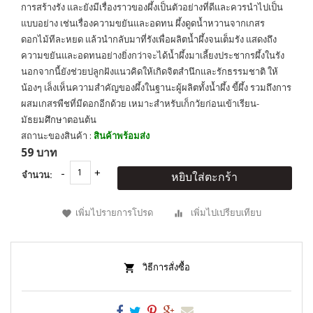
การสร้างรัง และยังมีเรื่องราวของผึ้งเป็นตัวอย่างที่ดีและควรนำไปเป็น
แบบอย่าง เช่นเรื่องความขยันและอดทน ผึ้งดูดน้ำหวานจากเกสร
ดอกไม้ทีละหยด แล้วนำกลับมาที่รังเพื่อผลิตน้ำผึ้งจนเต็มรัง แสดงถึง
ความขยันและอดทนอย่างยิ่งกว่าจะได้น้ำผึ้งมาเลี้ยงประชากรผึ้งในรัง
นอกจากนี้ยังช่วยปลูกฝังแนวคิดให้เกิดจิตสำนึกและรักธรรมชาติ ให้
น้องๆ เล็งเห็นความสำคัญของผึ้งในฐานะผู้ผลิตทั้งน้ำผึ้ง ขี้ผึ้ง รวมถึงการ
ผสมเกสรพืชที่มีดอกอีกด้วย เหมาะสำหรับเก็กวัยก่อนเข้าเรียน-
มัธยมศึกษาตอนต้น
สถานะของสินค้า :
สินค้าพร้อมส่ง
59 บาท
จำนวน:
หยิบใส่ตะกร้า
เพิ่มไปรายการโปรด
เพิ่มไปเปรียบเทียบ
วิธีการสั่งซื้อ