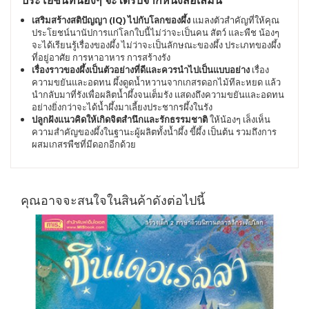
เสริมสร้างสติปัญญา (IQ) ไปกับโลกของผึ้ง
แมลงตัวสำคัญที่ให้คุณ
ประโยชน์นานัปการแก่โลกใบนี้ไม่ว่าจะเป็นคน สัตว์ และพืช น้องๆ
จะได้เรียนรู้เรื่องของผึ้ง ไม่ว่าจะเป็นลักษณะของผึ้ง ประเภทของผึ้ง
ที่อยู่อาศัย การหาอาหาร การสร้างรัง
เรื่องราวของผึ้งเป็นตัวอย่างที่ดีและควรนำไปเป็นแบบอย่าง
เรื่อง
ความขยันและอดทน ผึ้งดูดน้ำหวานจากเกสรดอกไม้ทีละหยด แล้ว
นำกลับมาที่รังเพื่อผลิตน้ำผึ้งจนเต็มรัง แสดงถึงความขยันและอดทน
อย่างยิ่งกว่าจะได้น้ำผึ้งมาเลี้ยงประชากรผึ้งในรัง
ปลูกฝังแนวคิดให้เกิดจิตสำนึกและรักธรรมชาติ
ให้น้องๆ เล็งเห็น
ความสำคัญของผึ้งในฐานะผู้ผลิตทั้งน้ำผึ้ง ขี้ผึ้ง เป็นต้น รวมถึงการ
ผสมเกสรพืชที่มีดอกอีกด้วย
คุณอาจจะสนใจในสินค้าดังต่อไปนี้