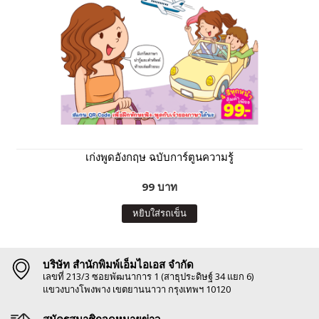
เก่งพูดอังกฤษ ฉบับการ์ตูนความรู้
99 บาท
หยิบใส่รถเข็น
บริษัท สำนักพิมพ์เอ็มไอเอส จำกัด
เลขที่ 213/3 ซอยพัฒนาการ 1 (สาธุประดิษฐ์ 34 แยก 6)
แขวงบางโพงพาง เขตยานนาวา กรุงเทพฯ 10120