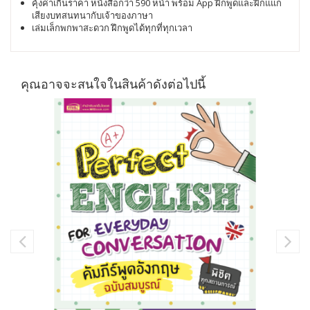
คุ้งค่าเกินราคา หนังสือกว่า 590 หน้า พร้อม App ฝึกพูดและฝึกแแก
เสียงบทสนทนากับเจ้าของภาษา
เล่มเล็กพกพาสะดวก ฝึกพูดได้ทุกที่ทุกเวลา
คุณอาจจะสนใจในสินค้าดังต่อไปนี้