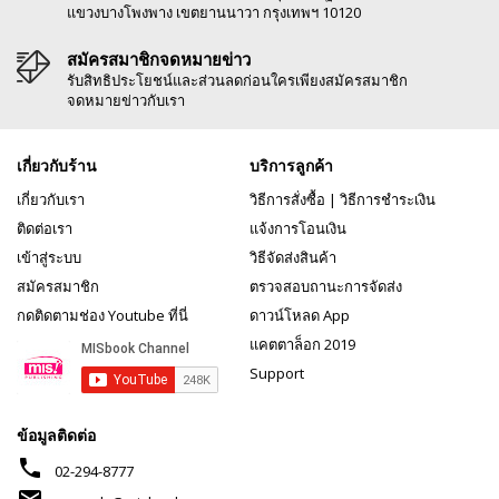
แขวงบางโพงพาง เขตยานนาวา กรุงเทพฯ 10120
สมัครสมาชิกจดหมายข่าว
รับสิทธิประโยชน์และส่วนลดก่อนใครเพียงสมัครสมาชิก
จดหมายข่าวกับเรา
เกี่ยวกับร้าน
บริการลูกค้า
เกี่ยวกับเรา
วิธีการสั่งซื้อ
|
วิธีการชำระเงิน
ติดต่อเรา
แจ้งการโอนเงิน
เข้าสู่ระบบ
วิธีจัดส่งสินค้า
สมัครสมาชิก
ตรวจสอบถานะการจัดส่ง
กดติดตามช่อง Youtube ที่นี่
ดาวน์โหลด App
แคตตาล็อก 2019
Support
ข้อมูลติดต่อ
phone
02-294-8777
mail