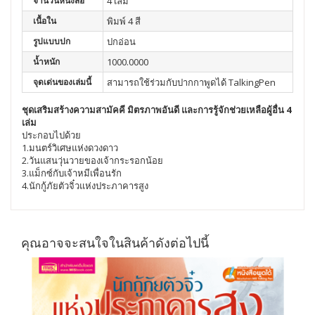
จำนวนหนังสือ
4 เล่ม
เนื้อใน
พิมพ์ 4 สี
รูปแบบปก
ปกอ่อน
น้ำหนัก
1000.0000
จุดเด่นของเล่มนี้
สามารถใช้ร่วมกับปากกาพูดได้ TalkingPen
ชุดเสริมสร้างความสามัคคี มิตรภาพอันดี และการรู้จักช่วยเหลือผู้อื่น 4
เล่ม
ประกอบไปด้วย
1.มนตร์วิเศษแห่งดวงดาว
2.วันแสนวุ่นวายของเจ้ากระรอกน้อย
3.แม็กซ์กับเจ้าหมีเพื่อนรัก
4.นักกู้ภัยตัวจิ๋วแห่งประภาคารสูง
คุณอาจจะสนใจในสินค้าดังต่อไปนี้