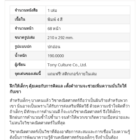
จำนวนหนังสือ
1 เล่ม
เนื้อใน
พิมพ์ 4 สี
จำนวนหน้า
68 หน้า
ขนาดรูปเล่ม
210 x 292 mm.
รูปแบบปก
ปกอ่อน
น้ำหนัก
190.0000
ผู้เขียน
Tony Culture Co., Ltd.
จุดเด่นของเล่มนี้
แถมฟรี! สติกเกอร์ภายในเล่ม
ฝึกให้เด็กๆ คุ้ยเคยกับการคิดแล ะตั้งคำถามจะช่วยเพิ่มความมั่นใจให้
กับเขา
สำหรับเด็กๆ บางคนแล้ว วิชาคณิตศาสตร์ถือว่าเป็นฝันร้ายสำหรับพวก
เขา นั่นอาจเป็นเพราะได้รับการส่งเสริมที่ผิดวิธี ด้วยความเข้าใจผิดที่ว่า
ถ้าเด็กๆ มีทักษะการคำนวณดี ก็จะเก่งวิชาคณิตศาสตร์ จึงให้เด็กๆ
ฝึกฝนการคำนวณซ้ำไปซ้ำมา จนทำให้พวกเขาเกิดความเบื่อหน่ายและ
ไม่สนใจวิชาคณิตศาสตร์ในที่สุด
วิชาคณิตศาสตร์เป็นวิชาที่ต้องอาศัยการสะสมและการเชื่อมโยงความรู้
ดังนั้นการพัฒนาความรู้ด้านคณิตศาสตร์ของเด็กๆ จึงจำเป็นต้อง