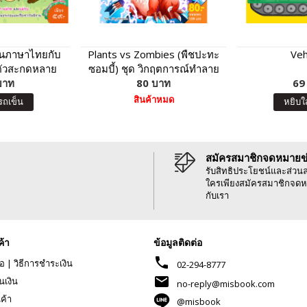
านภาษาไทยกับ
Plants vs Zombies (พืชปะทะ
Veh
ตัวสะกดหลาย
ซอมบี้) ชุด วิกฤตการณ์ทำลาย
บาท
ตรา
ล้างไดโนเสาร์
80 บาท
69
สินค้าหมด
รถเข็น
หยิบใ
สมัครสมาชิกจดหมายข
รับสิทธิประโยชน์และส่วน
ใครเพียงสมัครสมาชิกจดห
กับเรา
ค้า
ข้อมูลติดต่อ
phone
้อ
|
วิธีการชำระเงิน
02-294-8777
mail
นเงิน
no-reply@misbook.com
นค้า
@misbook