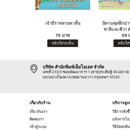
เจ้ายีราฟสายตาสั้น
นิทานชุดฝึกอ่
ชาลีและชีวา 
75 บาท
59 
มา
หยิบใส่รถเข็น
หยิบใส่
บริษัท สำนักพิมพ์เอ็มไอเอส จำกัด
เลขที่ 213/3 ซอยพัฒนาการ 1 (สาธุประดิษฐ์ 34 แยก 6)
แขวงบางโพงพาง เขตยานนาวา กรุงเทพฯ 10120
เกี่ยวกับร้าน
บริการลูก
เกี่ยวกับเรา
วิธีการสั่งซื
ติดต่อเรา
แจ้งการโอ
เข้าสู่ระบบ
วิธีจัดส่งสิ