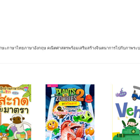
นทักษะภาษาไทยภาษาอังกฤษ คณิตศาสตรพร้อมเสริมสร้างจินตนาการไปกับภาพระบายสี