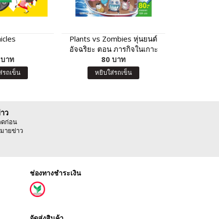
icles
Plants vs Zombies หุ่นยนต์
ติวเข้มสอบเข
อัจฉริยะ ตอน ภารกิจในเกาะ
ข้อสอบย้
 บาท
อาหารสุดมหัศจรรย์
80 บาท
คณิ
10
ส่รถเข็น
หยิบใส่รถเข็น
หยิบ
่าว
ลดก่อน
มายข่าว
ช่องทางชำระเงิน
จัดส่งสินค้า