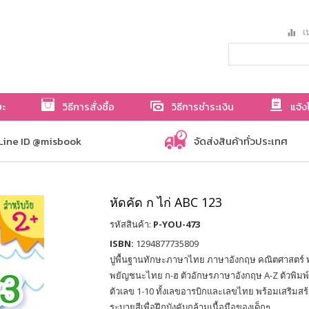
เป
ษะ
วิธีการสั่งซื้อ
วิธีการชำระเงิน
แจ้ง
Line ID @misbook
จัดส่งสินค้าทั่วประเทศ
หัดคัด ก ไก่ ABC 123
รหัสสินค้า:
P-YOU-473
ISBN:
1294877735809
ปูพื้นฐานทักษะภาษาไทย ภาษาอังกฤษ คณิตศาสตร์ พ
พยัญชนะไทย ก-ฮ ตัวอักษรภาษาอังกฤษ A-Z ตัวพิมพ์
ตัวเลข 1-10 ทั้งเลขอารบิกและเลขไทย พร้อมเสริมส
ระบายสีเพื่อฝึกบังคับกล้ามเนื้อมือของเด็กๆ