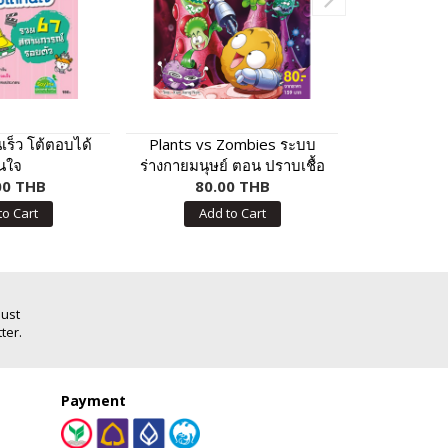
นเร็ว โต้ตอบได้
Plants vs Zombies ระบบ
หนูน้อยเก่ง
ันใจ
ร่างกายมนุษย์ ตอน ปราบเชื้อ
อนุบาล พร้
00 THB
โรคร้าย เสริมสร้างภูมิคุ้มกัน
80.00 THB
250
to Cart
Add to Cart
Add
Just
ter.
Payment