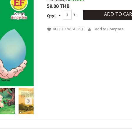
59.00 THB
ADD TO CA
Qty:
ADD TO WISHLIST
Add to Compare