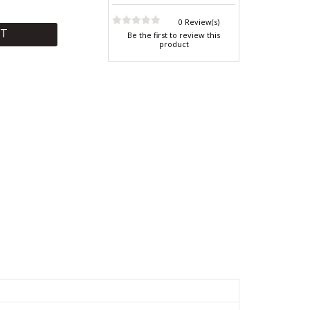
0 Review(s)
RT
Be the first to review this
product