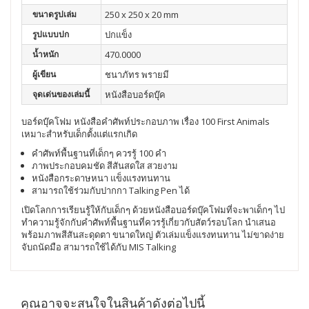
ขนาดรูปเล่ม
250 x 250 x 20 mm
รูปแบบปก
ปกแข็ง
น้ำหนัก
470.0000
ผู้เขียน
ชนาภัทร พรายมี
จุดเด่นของเล่มนี้
หนังสือบอร์ดบุ๊ค
บอร์ดบุ๊คโฟม หนังสือคำศัพท์ประกอบภาพ เรื่อง 100 First Animals
เหมาะสำหรับเด็กตั้งแต่แรกเกิด
คำศัพท์พื้นฐานที่เด็กๆ ควรรู้ 100 คำ
ภาพประกอบคมชัด สีสันสดใส สวยงาม
หนังสือกระดาษหนา แข็งแรงทนทาน
สามารถใช้ร่วมกับปากกา Talking Pen ได้
เปิดโลกการเรียนรู้ให้กับเด็กๆ ด้วยหนังสือบอร์ดบุ๊คโฟมที่จะพาเด็กๆ ไป
ทำความรู้จักกับคำศัพท์พื้นฐานที่ควรรู้เกี่ยวกับสัตว์รอบโลก นำเสนอ
พร้อมภาพสีสันสะดุดตา ขนาดใหญ่ ตัวเล่มแข็งแรงทนทาน ไม่ขาดง่าย
จับถนัดมือ สามารถใช้ได้กับ MIS Talking
คุณอาจจะสนใจในสินค้าดังต่อไปนี้