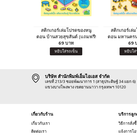
สติกเกอร์เล่มโปรดของหนู
สติกเกอร์เล่
ตอน บ้านสวยสุขสันต์ (แถมฟรี!
ตอน มหานครน่า
สติกเกอร์กว่า 150 ชิ้น)
69 บาท
สติกเกอร์กว่
69 
หยิบใส่รถเข็น
หยิบใส่
บริษัท สำนักพิมพ์เอ็มไอเอส จำกัด
เลขที่ 213/3 ซอยพัฒนาการ 1 (สาธุประดิษฐ์ 34 แยก 6)
แขวงบางโพงพาง เขตยานนาวา กรุงเทพฯ 10120
เกี่ยวกับร้าน
บริการลูก
เกี่ยวกับเรา
วิธีการสั่งซื
ติดต่อเรา
แจ้งการโอ