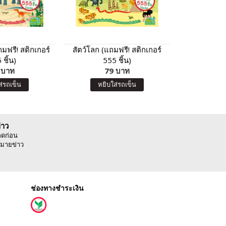
มฟรี! สติกเกอร์
สัตว์โลก (แถมฟรี! สติกเกอร์
เจ้าหญิงน้อ
 ชิ้น)
555 ชิ้น)
เกอร์
 บาท
79 บาท
7
ส่รถเข็น
หยิบใส่รถเข็น
หยิบ
่าว
ลดก่อน
มายข่าว
ช่องทางชำระเงิน