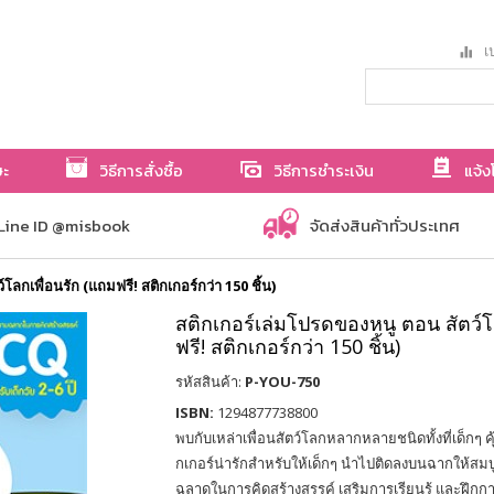
เป
ษะ
วิธีการสั่งซื้อ
วิธีการชำระเงิน
แจ้ง
Line ID @misbook
จัดส่งสินค้าทั่วประเทศ
โลกเพื่อนรัก (แถมฟรี! สติกเกอร์กว่า 150 ชิ้น)
สติกเกอร์เล่มโปรดของหนู ตอน สัตว์โ
ฟรี! สติกเกอร์กว่า 150 ชิ้น)
รหัสสินค้า:
P-YOU-750
ISBN:
1294877738800
พบกับเหล่าเพื่อนสัตว์โลกหลากหลายชนิดทั้งที่เด็กๆ คุ้
กเกอร์น่ารักสำหรับให้เด็กๆ นำไปติดลงบนฉากให้สม
ฉลาดในการคิดสร้างสรรค์ เสริมการเรียนรู้ และฝึกการ