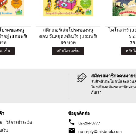
มโปรดของหนู
สติกเกอร์เล่มโปรดของหนู
ไดโนเสาร์ (แถ
อยู่ (แถมฟรี!
ตอน วันหยุดเพลินใจ (แถมฟรี!
555
า 150 ชิ้น)
บาท
สติกเกอร์กว่า 150 ชิ้น)
69 บาท
79
รถเข็น
หยิบใส่รถเข็น
หยิบใ
สมัครสมาชิกจดหมายข
รับสิทธิประโยชน์และส่วน
ใครเพียงสมัครสมาชิกจดห
กับเรา
ค้า
ข้อมูลติดต่อ
phone
้อ
|
วิธีการชำระเงิน
02-294-8777
mail
นเงิน
no-reply@misbook.com