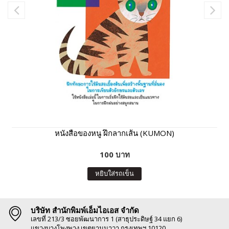
หนังสือของหนู ฝึกลากเส้น (KUMON)
100 บาท
หยิบใส่รถเข็น
บริษัท สำนักพิมพ์เอ็มไอเอส จำกัด
เลขที่ 213/3 ซอยพัฒนาการ 1 (สาธุประดิษฐ์ 34 แยก 6)
แขวงบางโพงพาง เขตยานนาวา กรุงเทพฯ 10120