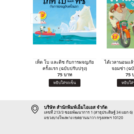
เท็ด โบ และดิซ กับการผจญภัย
ได้เวลานอนแล้
ครั้งแรก (ฉบับปรับปรุง)
จอมซ่า (ฉบั
75 บาท
75 
หยิบใส่รถเข็น
หยิบใส่
บริษัท สำนักพิมพ์เอ็มไอเอส จำกัด
เลขที่ 213/3 ซอยพัฒนาการ 1 (สาธุประดิษฐ์ 34 แยก 6)
แขวงบางโพงพาง เขตยานนาวา กรุงเทพฯ 10120