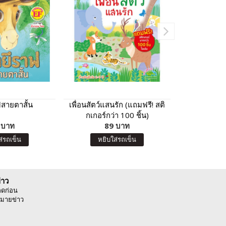
ฟสายตาสั้น
เพื่อนสัตว์แสนรัก (แถมฟรี! สติ
Plants vs Z
กเกอร์กว่า 100 ชิ้น)
ซอมบี้) ตอน 
 บาท
89 บาท
ของเรา และ
7
ส่รถเข็น
หยิบใส่รถเข็น
หยิบ
่าว
ลดก่อน
มายข่าว