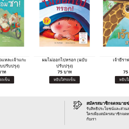
วแหละเจ้าแกะ
ผมไม่ออกไปหรอก (ฉบับ
เจ้ายีรา
บปรับปรุง)
ปรับปรุง)
บาท
75 บาท
75
รถเข็น
หยิบใส่รถเข็น
หยิบใ
สมัครสมาชิกจดหมายข
รับสิทธิประโยชน์และส่วน
ใครเพียงสมัครสมาชิกจดห
กับเรา