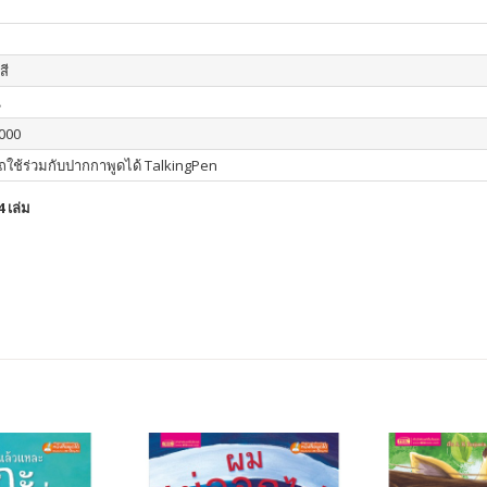
สี
น
000
ใช้ร่วมกับปากกาพูดได้ TalkingPen
 เล่ม