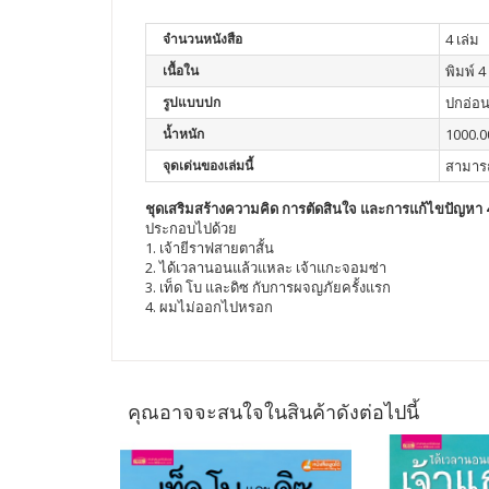
จำนวนหนังสือ
4 เล่ม
เนื้อใน
พิมพ์ 4 
รูปแบบปก
ปกอ่อ
น้ำหนัก
1000.0
จุดเด่นของเล่มนี้
สามารถ
ชุดเสริมสร้างความคิด การตัดสินใจ และการแก้ไขปัญหา 4
ประกอบไปด้วย
1. เจ้ายีราฟสายตาสั้น
2. ได้เวลานอนแล้วแหละ เจ้าแกะจอมซ่า
3. เท็ด โบ และดิซ กับการผจญภัยครั้งแรก
4. ผมไม่ออกไปหรอก
คุณอาจจะสนใจในสินค้าดังต่อไปนี้