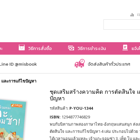
เป
ษะ
วิธีการสั่งซื้อ
วิธีการชำระเงิน
แจ้ง
Line ID @misbook
จัดส่งสินค้าทั่วประเทศ
ใจ และการแก้ไขปัญหา
ชุดเสริมสร้างความคิด การตัดสินใจ
ปัญหา
รหัสสินค้า:
P-YOU-1344
ISBN:
1294877746829
พบกับนิทานภาพสองภาษาไทย-อังกฤษแสนสนุก ส่งเส
ตัดสินใจ และการแก้ไขปัญหา 4 เล่ม ประกอบไปด้วย 1.
ได้เวลานอนแล้วแหละ เจ้าแกะจอมซ่า 3. เท็ด โบ และ