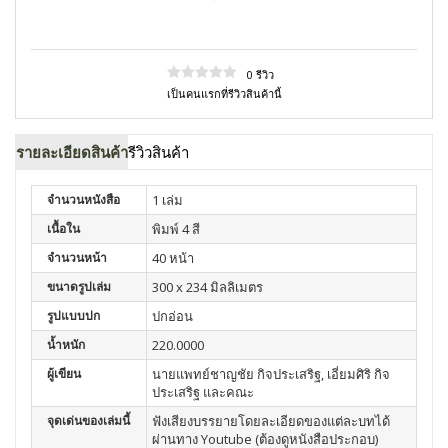
0 รีวิว
เป็นคนแรกที่รีวิวสินค้านี้
รายละเอียดสินค้า
รีวิวสินค้า
จำนวนหนังสือ
1 เล่ม
เนื้อใน
พิมพ์ 4 สี
จำนวนหน้า
40 หน้า
ขนาดรูปเล่ม
300 x 234 มิลลิเมตร
รูปแบบปก
ปกอ่อน
น้ำหนัก
220.0000
ผู้เขียน
นายแพทย์ชาญชัย กิจประเสริฐ, เอี่ยมศิริ กิจ
ประเสริฐ และคณะ
จุดเด่นของเล่มนี้
ฟังเสียงบรรยายโดยละเอียดของแต่ละบทได้
ผ่านทาง Youtube (ต้องดูหนังสือประกอบ)