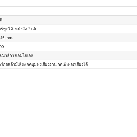
สี
์พูดได้+หนังสือ 2 เล่ม
415 mm.
00
รณาธิการเอ็มไอเอส
์กดเเล้วมีเสียง กดปุ่มฟังเสียงอ่าน กดเพิ่ม-ลดเสียงได้