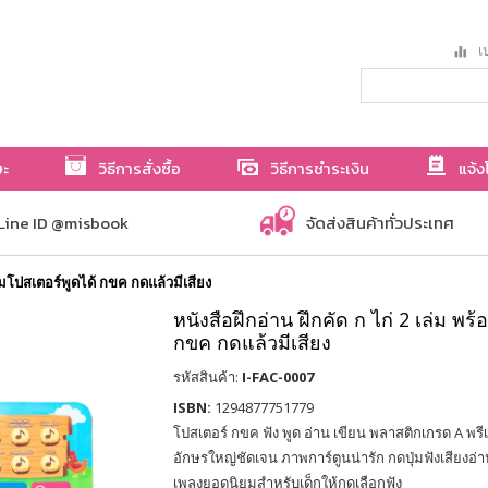
เป
ษะ
วิธีการสั่งซื้อ
วิธีการชำระเงิน
แจ้ง
Line ID @misbook
จัดส่งสินค้าทั่วประเทศ
้อมโปสเตอร์พูดได้ กขค กดแล้วมีเสียง
หนังสือฝึกอ่าน ฝึกคัด ก ไก่ 2 เล่ม พร
กขค กดแล้วมีเสียง
รหัสสินค้า:
I-FAC-0007
ISBN:
1294877751779
โปสเตอร์ กขค ฟัง พูด อ่าน เขียน พลาสติกเกรด A พรี
อักษรใหญ่ชัดเจน ภาพการ์ตูนน่ารัก กดปุ่มฟังเสียงอ่าน
เพลงยอดนิยมสำหรับเด็กให้กดเลือกฟัง