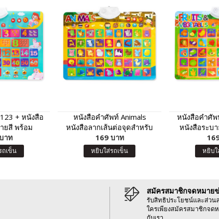
 123 + หนังสือ
หนังสือคำศัพท์ Animals
หนังสือคำศัพ
ยสี พร้อม
หนังสือลากเส้นต่อจุดสำหรับ
หนังสือระบา
 123 กดแล้วมี
 บาท
เด็กๆ พร้อมโปสเตอร์พูดได้ กด
169 บาท
พร้อมโปสเตอร์
169
ด้วย
แล้วมีเสียง Animals
เสียง ผัก ผ
รถเข็น
หยิบใส่รถเข็น
หยิบใ
Fruits &
สมัครสมาชิกจดหมายข
รับสิทธิประโยชน์และส่วน
ใครเพียงสมัครสมาชิกจดห
กับเรา