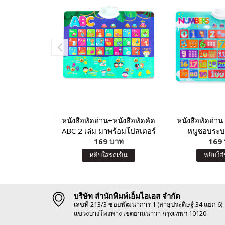
หนังสือหัดอ่าน+หนังสือหัดคัด
หนังสือหัดอ่าน
ABC 2 เล่ม มาพร้อมโปสเตอร์
หนูชอบระบา
พูดได้ กดแล้วมีเสียง ABC
169 บาท
โปสเตอร์พูดได้
169
เสียง
หยิบใส่รถเข็น
หยิบใส่
บริษัท สำนักพิมพ์เอ็มไอเอส จำกัด
เลขที่ 213/3 ซอยพัฒนาการ 1 (สาธุประดิษฐ์ 34 แยก 6)
แขวงบางโพงพาง เขตยานนาวา กรุงเทพฯ 10120