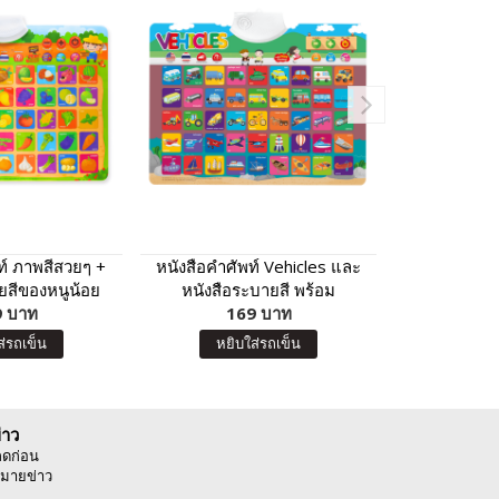
ท์ ภาพสีสวยๆ +
หนังสือคำศัพท์ Vehicles และ
หนังสือ 2 เล
ยสีของหนูน้อย
หนังสือระบายสี พร้อม
พูดได้ กดแล
พูดได้ กดแล้วมี
 บาท
โปสเตอร์ยานพาหนะพูดได้ กด
169 บาท
วรรณ
16
ลไม้ นานาชนิด
แล้วมีเสียง โปสเตอร์สำหรับ
ส่รถเข็น
หยิบใส่รถเข็น
หยิบ
 Vegetables
เด็ก
่าว
ลดก่อน
มายข่าว