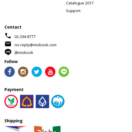
Catalogue 2017
Support
Contact
phone
02-294-8777
mail
no-reply@misbook.com
@misbook
Follow
Payment
Shipping