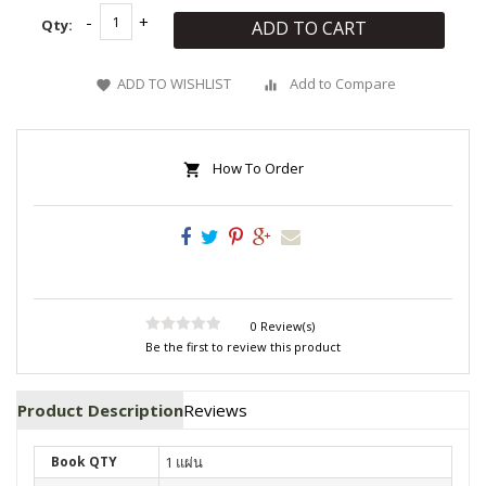
Qty:
ADD TO CART
ADD TO WISHLIST
Add to Compare
How To Order
0 Review(s)
Be the first to review this product
Product Description
Reviews
Book QTY
1 แผ่น