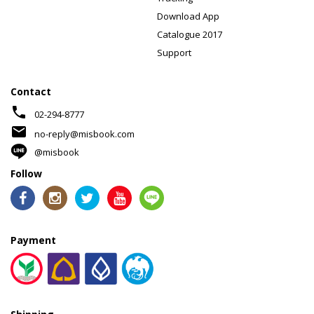
Download App
Catalogue 2017
Support
Contact
phone
02-294-8777
mail
no-reply@misbook.com
@misbook
Follow
Payment