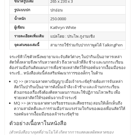
ขนาดรูปเล่ม
265 x 230 x 3
รูปแบบปก
ปกอ่อน
น้ำหนัก
250.0000
ผู้เขียน
Kathryn White
รายละเอียดเพิ่มเติม
แปลโดย : ประไพ ภูงามเชิง
จุดเด่นของเล่มนี้
สามารถใช้ร่วมกับปากกาพูดได้ TalkingPen
จระเข้หิวโซตัวหนึ่งพยายามจะจับสัตว์ต่างๆ ในป่ากินเป็นอาหารเหล่า
สัตว์ทั้งหลายจึงพากันหวาดกลัว ถึงเวลาแล้วที่ลิง ช้าง และนกกระเรียน
ต้องร่วมมือกันคิดแผนการเพื่อช่วยเหล่าสัตว์ให้รอดพ้นจากเงื้อมมือของ
จระเข้... หนังสือเล่มนี้ส่งเสริมพัฒนาการของเด็กๆ ในด้าน
IQ >> (ความฉลาดทางปัญญา) เมื่อเจ้าจระเข้ดุร้ายต้องการจับเหล่า
สัตว์ในป่ากินเป็นอาหารดังนั้นเจ้าลิง เจ้าช้าง และเจ้านกกระเรียน
ตัวเอกของเรื่องจึงต้องคิดหาแผนการและใช้ปฏิภาณไหวพริบ เพื่อ
ช่วยเหล่าสัตว์ให้รอดพ้นจากเจ้าจระเข้
MQ >> (ความฉลาดทางจริยธรรมและศีลธรรม) สอนให้เด็กเห็นถึง
ความสามัคคีและการร่วมมือร่วมแรงร่วมใจกันของผองเพื่อนสัตว์ให้
รอดพ้นจากเงื้อมมือของเจ้าจระเข้ดุร้าย
ตัวอย่างเนื้อหาในหนังสือ
(ตัวหนังสือบางจุดที่อ่านไม่ได้ เกิดจากการแสดงผลผิดพลาดของ