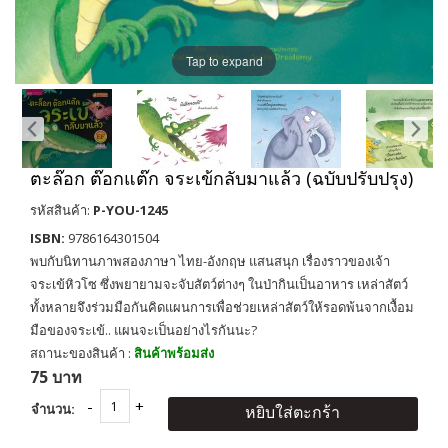
Tap to expand
ตะล๊อก ต๊อกแต๊ก จระเข้กลับมาแล้ว (ฉบับปรับปรุง)
รหัสสินค้า:
P-YOU-1245
ISBN:
9786164301504
พบกับนิทานภาพสองภาษา ไทย-อังกฤษ แสนสนุก เรื่องราวของเจ้า
จระเข้หิวโซ ซึ่งพยายามจะจับสัตว์ต่างๆ ในป่ากินเป็นอาหาร เหล่าสัตว์
ทั้งหลายจึงร่วมมือกันคิดแผนการเพื่อช่วยเหล่าสัตว์ให้รอดพ้นจากเงื้อม
มือของจระเข้.. แผนจะเป็นอย่างไรกันนะ?
สถานะของสินค้า :
สินค้าพร้อมส่ง
75 บาท
จำนวน:
หยิบใส่ตะกร้า