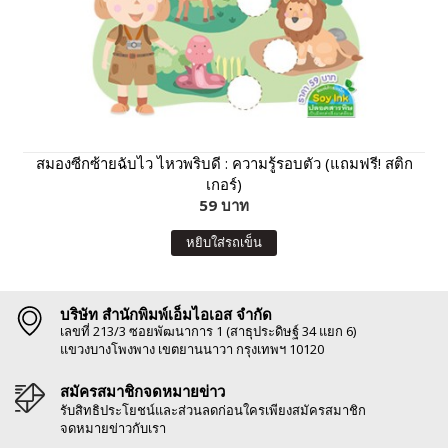
สมองซีกซ้ายฉับไว ไหวพริบดี : ความรู้รอบตัว (แถมฟรี! สติก
เกอร์)
59 บาท
หยิบใส่รถเข็น
บริษัท สำนักพิมพ์เอ็มไอเอส จำกัด
เลขที่ 213/3 ซอยพัฒนาการ 1 (สาธุประดิษฐ์ 34 แยก 6)
แขวงบางโพงพาง เขตยานนาวา กรุงเทพฯ 10120
สมัครสมาชิกจดหมายข่าว
รับสิทธิประโยชน์และส่วนลดก่อนใครเพียงสมัครสมาชิก
จดหมายข่าวกับเรา