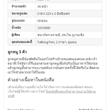
จำนวนหน้า
36 หน้า
ขนาดรูปเล่ม
218 X 223 x 2 มิลลิเมตร
รูปแบบปก
ปกอ่อน
น้ำหนัก
120.0000
ผู้เขียน
ชนาภัทร พรายมี, ประไพ ภูงามเชิง
จุดเด่นของเล่มนี้
Talking Pen, 2 ภาษา, มุมมน
ลูกหมู 3 ตัว
ลูกหมูสามพี่น้องตัดสินใจออกไปสร้างบ้านของตนเองคนละหลัง เจ้า
หมาหิวโซรู้ข่าวก็รีบออกตามหาลูกหมูเพื่อจับกินเป็นอาหารให้อร่อย
แล้วลูกหมูทั้งสามารถจะรอดพ้นจากอันตรายครั้งนี้ได้หรือไม่ ติดตาม
เอาใจช่วยพวกเขาได้ในเล่ม
ตัวอย่างเนื้อหาในหนังสือ
(ตัวหนังสือบางจุดที่อ่านไม่ได้ เกิดจากการแสดงผลผิดพลาดของ
เว็บไซต์ผู้ให้บริการฝากไฟล์
ในหนังสือเล่มจริงสามารถอ่านได้ตาม
ปกติ
)