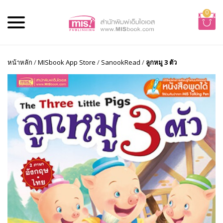
0
หน้าหลัก
/
MISbook App Store
/
SanookRead
/
ลูกหมู 3 ตัว