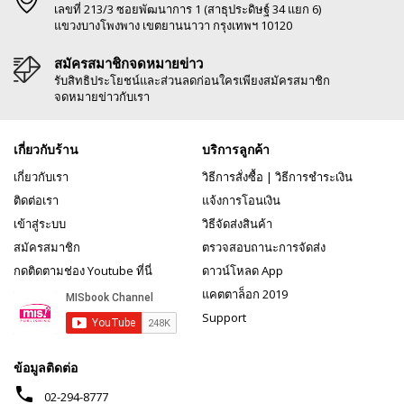
เลขที่ 213/3 ซอยพัฒนาการ 1 (สาธุประดิษฐ์ 34 แยก 6)
แขวงบางโพงพาง เขตยานนาวา กรุงเทพฯ 10120
สมัครสมาชิกจดหมายข่าว
รับสิทธิประโยชน์และส่วนลดก่อนใครเพียงสมัครสมาชิก
จดหมายข่าวกับเรา
เกี่ยวกับร้าน
บริการลูกค้า
เกี่ยวกับเรา
วิธีการสั่งซื้อ
|
วิธีการชำระเงิน
ติดต่อเรา
แจ้งการโอนเงิน
เข้าสู่ระบบ
วิธีจัดส่งสินค้า
สมัครสมาชิก
ตรวจสอบถานะการจัดส่ง
กดติดตามช่อง Youtube ที่นี่
ดาวน์โหลด App
แคตตาล็อก 2019
Support
ข้อมูลติดต่อ
phone
02-294-8777