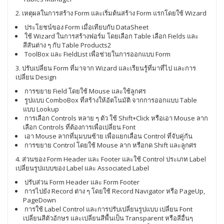
2. เหตุผลในการสร้าง Form และเริ่มต้นสร้าง Form แรกโดยใช้ Wizard
ประโยชน์ของ Form เมื่อเทียบกับ DataSheet
ใช้ Wizard ในการสร้างฟอร์ม โดยเลือก Table เลือก Fields และ
สีสันต่าง ๆ กับ Table Products2
ToolBox และ FieldList เพื่อช่วยในการออกแบบ Form
3. ปรับเปลี่ยน Form ที่มาจาก Wizard และเรียนรู้ที่มาที่ไป และการ
เปลี่ยน Design
การขยาย Field โดยใช้ Mouse และใช้ลูกศร
รูปแบบ ComboBox ที่สร้างให้อัตโนมัติ จากการออกแบบ Table
แบบ Lookup
การเลือก Controls หลาย ๆ ตัว ใช้ Shift+Click หรือเอา Mouse ลาก
เลือก Controls ที่ต้องการเพื่อเปลี่ยน Font
เอา Mouse ลากที่มุมบนซ้าย เพื่อแยกเลื่อน Control ที่จับคู่กัน
การขยาย Control โดยใช้ Mouse ลาก หรือกด Shift และลูกศร
4. ส่วนของ Form Header และ Footer และใช้ Control ประเภท Label
เปลี่ยนรูปแบบของ Label และ Associated Label
ปรับส่วน Form Header และ Form Footer
การไปยัง Record ต่าง ๆ โดยใช้ Record Navigator หรือ PageUp,
PageDown
การใช้ Label Control และการปรับเปลี่ยนรูปแบบ เปลี่ยน Font
เปลี่ยนสีตัวอักษร และเปลี่ยนสีพื้นเป็น Transparent หรือสีอื่นๆ