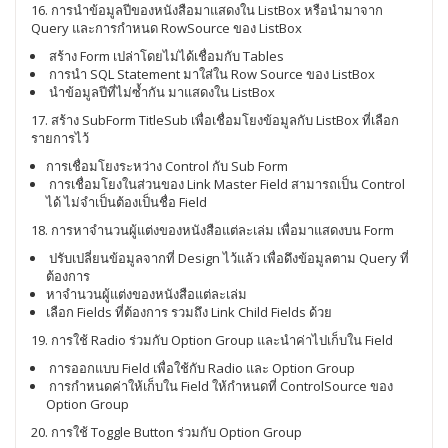
16. การนำข้อมูลปีของหนังสือมาแสดงใน ListBox หรือนำมาจาก
Query และการกำหนด RowSource ของ ListBox
สร้าง Form เปล่าโดยไม่ได้เชื่อมกับ Tables
การนำ SQL Statement มาใส่ใน Row Source ของ ListBox
นำข้อมูลปีที่ไม่ซ้ำกัน มาแสดงใน ListBox
17. สร้าง SubForm TitleSub เพื่อเชื่อมโยงข้อมูลกับ ListBox ที่เลือก
รายการไว้
การเชื่อมโยงระหว่าง Control กับ Sub Form
การเชื่อมโยงในส่วนของ Link Master Field สามารถเป็น Control
ได้ ไม่จำเป็นต้องเป็นชื่อ Field
18. การหาจำนวนผู้แต่งของหนังสือแต่ละเล่ม เพื่อมาแสดงบน Form
ปรับเปลี่ยนข้อมูลจากที่ Design ไว้แล้ว เพื่อดึงข้อมูลตาม Query ที่
ต้องการ
หาจำนวนผู้แต่งของหนังสือแต่ละเล่ม
เลือก Fields ที่ต้องการ รวมถึง Link Child Fields ด้วย
19. การใช้ Radio ร่วมกับ Option Group และนำค่าไปเก็บใน Field
การออกแบบ Field เพื่อใช้กับ Radio และ Option Group
การกำหนดค่าให้เก็บใน Field ให้กำหนดที่ ControlSource ของ
Option Group
20. การใช้ Toggle Button ร่วมกับ Option Group