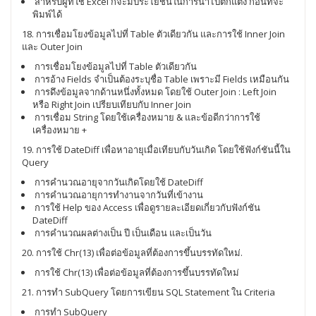
สำหรับผู้ที่ใช้ Excel ก็จะมีประโยชน์ในการนำไปตกแต่ง ก่อนที่จะ
พิมพ์ได้
18. การเชื่อมโยงข้อมูลไปที่ Table ตัวเดียวกัน และการใช้ Inner Join
และ Outer Join
การเชื่อมโยงข้อมูลไปที่ Table ตัวเดียวกัน
การอ้าง Fields จำเป็นต้องระบุชื่อ Table เพราะมี Fields เหมือนกัน
การดึงข้อมูลจากด้านหนึ่งทั้งหมด โดยใช้ Outer Join : Left Join
หรือ Right Join เปรียบเทียบกับ Inner Join
การเชื่อม String โดยใช้เครื่องหมาย & และข้อดีกว่าการใช้
เครื่องหมาย +
19. การใช้ DateDiff เพื่อหาอายุเมื่อเทียบกับวันเกิด โดยใช้ฟังก์ชันนี้ใน
Query
การคำนวณอายุจากวันเกิดโดยใช้ DateDiff
การคำนวณอายุการทำงานจากวันที่เข้างาน
การใช้ Help ของ Access เพื่อดูรายละเอียดเกี่ยวกับฟังก์ชัน
DateDiff
การคำนวณผลต่างเป็น ปี เป็นเดือน และเป็นวัน
20. การใช้ Chr(13) เพื่อต่อข้อมูลที่ต้องการขึ้นบรรทัดใหม่.
การใช้ Chr(13) เพื่อต่อข้อมูลที่ต้องการขึ้นบรรทัดใหม่
21. การทำ SubQuery โดยการเขียน SQL Statement ใน Criteria
การทำ SubQuery