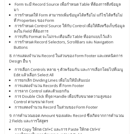
Form จะมี Record Source เพื่อกำหนด Table ที่ต้องการดึงข้อมูล
มา
การกำหนดให้ Form สามารถเพิ่มข้อมูลได้หรือไม่ แก้ไขได้หรือไม่
ที่ Properties ของ Form
การกำหนด Control Source ให้กับ Control เพื่อให้ดึงหรือเก็บข้อมูล
ลงใน Field ที่ต้องการ
การปรับ Format จะไม่กระเทือนถึง Table ที่ออกแบบไว้แล้ว
การกำหนด Record Selectors, ScrollBars และ Navigation
Buttons
8. การแสดงจำนวน Record ในส่วนของ Form Footer และเทคนิคการ
Design อื่น ๆ
การเลือก Controls หลาย ๆ ตัวพร้อมกัน และการเลือกโดยไปที่เมนู
Edit แล้วเลือก Select All
การยกเลิก Dividing Lines เพื่อไม่ให้มีเส้นแบ่ง
การแสดงจำนวน Records ที่ Form Footer
การลาก Control แต่ละตัวแยกกัน
การ Double Click ที่จุด Handle เพื่อปรับขนาดความสูงของ
Control ตามขนาด Font
การแสดงจำนวน Record ในส่วนของ Form Footer
9. การคำนวณยอด Amount ของแต่ละ Record ซึ่งเกิดจากการคำนวณ
2 Fields และการใส่สูตร
การ Copy ให้กด Ctrl+C และการ Paste ให้กด Ctrl+V