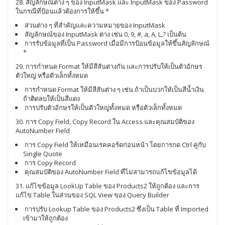
28. สัญลักษณ์ต่าง ๆ ของ InputMask และ InputMask ของ Password
ในกรณีที่ป้อนแล้วต้องการให้ขึ้น *
ส่วนต่าง ๆ ที่สำคัญและความหมายของ InputMask
สัญลักษณ์ของ InputMask ต่าง เช่น 0, 9, #, a, A, L,? เป็นต้น
การรับข้อมูลที่เป็น Password เมื่อมีการป้อนข้อมูลให้ขึ้นสัญลักษณ์
*
29. การกำหนด Format ให้มีสีสันต่างกัน และการปรับให้เป็นตัวอักษร
ตัวใหญ่ หรือตัวเล็กทั้งหมด
การกำหนด Format ให้มีสีสันต่าง ๆ เช่น ถ้าเป็นบวกให้เป็นสีน้ำเงิน
ถ้าติดลบให้เป็นสีแดง
การปรับตัวอักษรให้เป็นตัวใหญ่ทั้งหมด หรือตัวเล็กทั้งหมด
30. การ Copy Field, Copy Record ใน Access และคุณสมบัติของ
AutoNumber Field
การ Copy Field ให้เหมือนเรคคอร์ดก่อนหน้า โดยการกด Ctrl คู่กับ
Single Quote
การ Copy Record
คุณสมบัติของ AutoNumber Field ที่ไม่สามารถแก้ไขข้อมูลได้
31. แก้ไขข้อมูล LookUp Table ของ Products2 ให้ถูกต้อง และการ
แก้ไข Table ในส่วนของ SQL View ของ Query Builder
การปรับ Lookup Table ของ Products2 ซึ่งเป็น Table ที่ Imported
เข้ามาให้ถูกต้อง