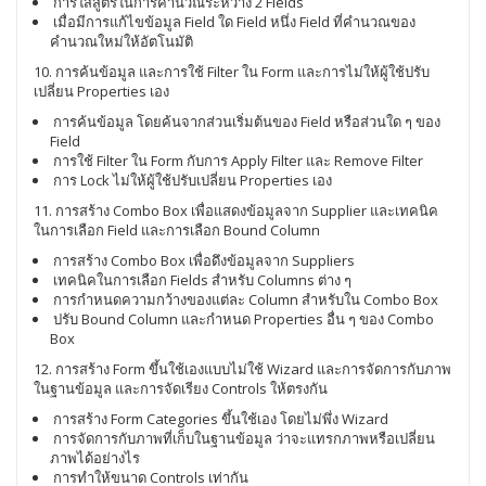
การใส่สูตรในการคำนวณระหว่าง 2 Fields
เมื่อมีการแก้ไขข้อมูล Field ใด Field หนึ่ง Field ที่คำนวณของ
คำนวณใหม่ให้อัตโนมัติ
10. การค้นข้อมูล และการใช้ Filter ใน Form และการไม่ให้ผู้ใช้ปรับ
เปลี่ยน Properties เอง
การค้นข้อมูล โดยค้นจากส่วนเริ่มต้นของ Field หรือส่วนใด ๆ ของ
Field
การใช้ Filter ใน Form กับการ Apply Filter และ Remove Filter
การ Lock ไม่ให้ผู้ใช้ปรับเปลี่ยน Properties เอง
11. การสร้าง Combo Box เพื่อแสดงข้อมูลจาก Supplier และเทคนิค
ในการเลือก Field และการเลือก Bound Column
การสร้าง Combo Box เพื่อดึงข้อมูลจาก Suppliers
เทคนิคในการเลือก Fields สำหรับ Columns ต่าง ๆ
การกำหนดความกว้างของแต่ละ Column สำหรับใน Combo Box
ปรับ Bound Column และกำหนด Properties อื่น ๆ ของ Combo
Box
12. การสร้าง Form ขึ้นใช้เองแบบไม่ใช้ Wizard และการจัดการกับภาพ
ในฐานข้อมูล และการจัดเรียง Controls ให้ตรงกัน
การสร้าง Form Categories ขึ้นใช้เอง โดยไม่พึ่ง Wizard
การจัดการกับภาพที่เก็บในฐานข้อมูล ว่าจะแทรกภาพหรือเปลี่ยน
ภาพได้อย่างไร
การทำให้ขนาด Controls เท่ากัน