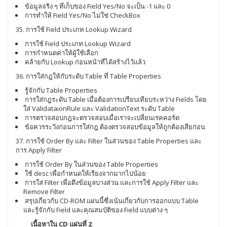
ข้อมูลจริง ๆ ที่เก็บของ Field Yes/No จะเป็น -1 และ 0
การทำให้ Field Yes/No ไม่ใช่ CheckBox
35. การใช้ Field ประเภท Lookup Wizard
การใช้ Field ประเภท Lookup Wizard
การกำหนดค่าให้ผู้ใช้เลือก
คล้ายกับ Lookup ก่อนหน้าที่ได้สร้างไว้แล้ว
36. การใส่กฎให้กับระดับ Table ที่ Table Properties
รู้จักกับ Table Properties
การใส่กฎระดับ Table เมื่อต้องการเปรียบเทียบระหว่าง Fields โดย
ใส่ ValidataionRule และ ValidationText ระดับ Table
การตรวจสอบกฎจะตรวจสอบเมื่อเราจะเปลี่ยนเรคคอร์ด
ข้อควรระวังก่อนการใส่กฎ ต้องตรวจสอบข้อมูลให้ถูกต้องเสียก่อน
37. การใช้ Order By และ Filter ในส่วนของ Table Properties และ
การ Apply Filter
การใช้ Order By ในส่วนของ Table Properties
ใช้ desc เพื่อกำหนดให้เรียงจากมากไปน้อย
การใส่ Filter เพื่อดึงข้อมูลบางส่วน และการใช้ Apply Filter และ
Remove Filter
สรุปเกี่ยวกับ CD-ROM แผ่นนี้ซึ่งเน้นเกี่ยวกับการออกแบบ Table
และรู้จักกับ Field และคุณสมบัติของ Field แบบต่าง ๆ
เนื้อหาใน CD แผ่นที่ 2