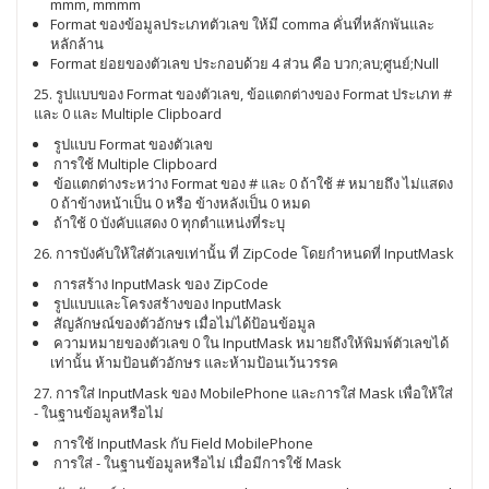
mmm, mmmm
Format ของข้อมูลประเภทตัวเลข ให้มี comma คั่นที่หลักพันและ
หลักล้าน
Format ย่อยของตัวเลข ประกอบด้วย 4 ส่วน คือ บวก;ลบ;ศูนย์;Null
25. รูปแบบของ Format ของตัวเลข, ข้อแตกต่างของ Format ประเภท #
และ 0 และ Multiple Clipboard
รูปแบบ Format ของตัวเลข
การใช้ Multiple Clipboard
ข้อแตกต่างระหว่าง Format ของ # และ 0 ถ้าใช้ # หมายถึง ไม่แสดง
0 ถ้าข้างหน้าเป็น 0 หรือ ข้างหลังเป็น 0 หมด
ถ้าใช้ 0 บังคับแสดง 0 ทุกตำแหน่งที่ระบุ
26. การบังคับให้ใส่ตัวเลขเท่านั้น ที่ ZipCode โดยกำหนดที่ InputMask
การสร้าง InputMask ของ ZipCode
รูปแบบและโครงสร้างของ InputMask
สัญลักษณ์ของตัวอักษร เมื่อไม่ได้ป้อนข้อมูล
ความหมายของตัวเลข 0 ใน InputMask หมายถึงให้พิมพ์ตัวเลขได้
เท่านั้น ห้ามป้อนตัวอักษร และห้ามป้อนเว้นวรรค
27. การใส่ InputMask ของ MobilePhone และการใส่ Mask เพื่อให้ใส่
- ในฐานข้อมูลหรือไม่
การใช้ InputMask กับ Field MobilePhone
การใส่ - ในฐานข้อมูลหรือไม่ เมื่อมีการใช้ Mask