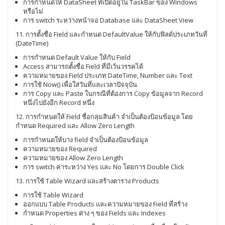
การกำหนดให้ DataSheet ที่เปิดอยู่ใน TaskBar ของ Windows
หรือไม่
การ switch ระหว่างหน้าจอ Database และ DataSheet View
11. การตั้งชื่อ Field และกำหนด DefaultValue ให้กับฟิลด์ประเภทวันที่
(DateTime)
การกำหนด Default Value ให้กับ Field
Access สามารถตั้งชื่อ Field ที่มีเว้นวรรคได้
ความหมายของ Field ประเภท DateTime, Number และ Text
การใช้ Now() เพื่อใส่วันที่และเวลาปัจจุบัน
การ Copy และ Paste ในกรณีที่ต้องการ Copy ข้อมูลจาก Record
หนึ่งไปยังอีก Record หนึ่ง
12. การกำหนดให้ Field ชื่อกลุ่มสินค้า จำเป็นต้องป้อนข้อมูล โดย
กำหนด Required และ Allow Zero Length
การกำหนดให้บาง field จำเป็นต้องป้อนข้อมูล
ความหมายของ Required
ความหมายของ Allow Zero Length
การ switch ค่าระหว่าง Yes และ No โดยการ Double Click
13. การใช้ Table Wizard และสร้างตาราง Products
การใช้ Table Wizard
ออกแบบ Table Products และความหมายของ Field ที่สร้าง
กำหนด Properties ต่าง ๆ ของ Fields และ Indexes