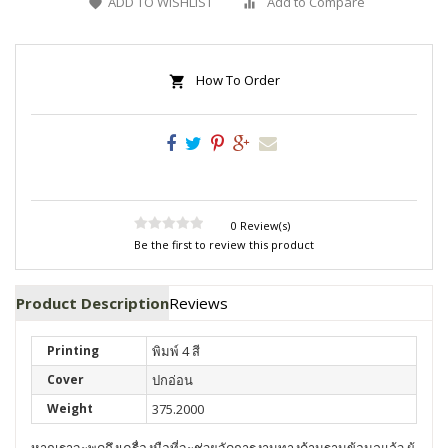
ADD TO WISHLIST
Add to Compare
How To Order
0 Review(s)
Be the first to review this product
Product Description
Reviews
Printing
พิมพ์ 4 สี
Cover
ปกอ่อน
Weight
375.2000