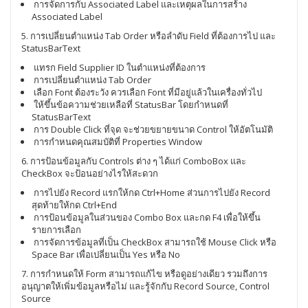
การจัดการกับ Associated Label และเหตุผลในการสร้าง
Associated Label
5. การเปลี่ยนตำแหน่ง Tab Order หรือลำดับ Field ที่ต้องการไป และ
StatusBarText
แทรก Field Supplier ID ในตำแหน่งที่ต้องการ
การเปลี่ยนตำแหน่ง Tab Order
เลือก Font ต้องระวัง ควรเลือก Font ที่มีอยู่แล้วในเครื่องทั่วไป
ให้ขึ้นข้อความช่วยเหลือที่ StatusBar โดยกำหนดที่
StatusBarText
การ Double Click ที่จุด จะช่วยขยายขนาด Control ให้อัตโนมัติ
การกำหนดคุณสมบัติที่ Properties Window
6. การป้อนข้อมูลกับ Controls ต่าง ๆ ได้แก่ ComboBox และ
CheckBox จะป้อนอย่างไรให้สะดวก
การไปยัง Record แรกให้กด Ctrl+Home ส่วนการไปยัง Record
สุดท้ายให้กด Ctrl+End
การป้อนข้อมูลในส่วนของ Combo Box และกด F4 เพื่อให้ขึ้น
รายการเลือก
การจัดการข้อมูลที่เป็น CheckBox สามารถใช้ Mouse Click หรือ
Space Bar เพื่อเปลี่ยนเป็น Yes หรือ No
7. การกำหนดให้ Form สามารถแก้ไข หรือดูอย่างเดียว รวมถึงการ
อนุญาตให้เพิ่มข้อมูลหรือไม่ และรู้จักกับ Record Source, Control
Source