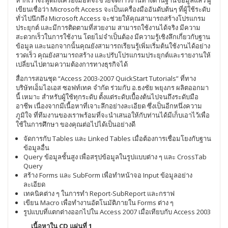
หากเราจะพูดถึงเครื่องมือที่จะช่วยจัดการงานทางด้านฐานข้อมูลแล้ว ผู้
เขียนเชื่อว่า Microsoft Access จะเป็นเครื่องมืออันดับต้นๆ ที่ผู้ใช้ระดับ
ทั่วไปนึกถึง Microsoft Access จะช่วยให้คุณสามารถสร้างโปรแกรม
ประยุกต์ และมีการติดตามที่สวยงาม สามารถใช้งานได้จริง มีความ
สะดวกเร็วในการใช้งาน โดยไม่จำเป็นต้อง มีความรู้เชิงลึกเกี่ยวกับฐาน
ข้อมูล และนอกจากนั้นคุณยังสามารถเรียนรู้เพิ่มเริ่มต้นใช้งานได้อย่าง
รวดเร็ว คุณยังสามารถสร้าง และปรับโปรแกรมประยุกต์และรายงานให้
เปลี่ยนไปตามความต้องการทางธุรกิจได้
สื่อการสอนชุด “Access 2003-2007 QuickStart Tutorials” ที่ทาง
บริษัทเอ็มไอเอส ซอฟท์เทค จำกัด ร่วมกับ อ.ธงชัย พยุงภร ผลิตออกมา
นี้ เหมาะ สำหรับผู้ใช้ทุกระดับ ตั้งแต่ระดับเบื้องต้นไปจนถึงระดับมือ
อาชีพ เนื่องจากมีเนื้อหาที่เจาะลึกอย่างละเอียด ซึ่งเป็นอีกหนึ่งความ
ภูมิใจ ที่ทีมงานของเราพร้อมที่จะนำเสนอให้กับท่านได้มีเก็บเอาไว้เพื่อ
ใช้ในการศึกษา ของคุณต่อไปได้เป็นอย่างดี
จัดการกับ Tables และ Linked Tables เมื่อต้องการเชื่อมโยงกับฐาน
ข้อมูลอื่น
Query ข้อมูลชั้นสูง เพื่อสรุปข้อมูลในรูปแบบต่าง ๆ และ CrossTab
Query
สร้าง Forms และ SubForm เพื่อทำหน้าจอ Input ข้อมูลอย่าง
ละเอียด
เทคนิคต่าง ๆ ในการทำ Report-SubReport และกราฟ
เขียน Macro เพื่อทำงานอัตโนมัติภายใน Forms ต่าง ๆ
รูปแบบที่แตกต่างออกไปใน Access 2007 เมื่อเทียบกับ Access 2003
เนื้อหาใน CD แผ่นที่ 1