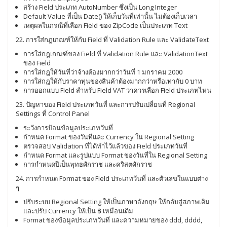
สร้าง Field ประเภท AutoNumber ซึ่งเป็น Long Integer
Default Value ที่เป็น Date() ให้เก็บวันที่เท่านั้น ไม่ต้องเก็บเวลา
เหตุผลในกรณีที่เลือก Field ของ ZipCode เป็นประเภท Text
22. การใส่กฎเกณฑ์ให้กับ Field ที่ Validation Rule และ ValidateText
การใส่กฎเกณฑ์ของ Field ที่ Validation Rule และ ValidationText
ของ Field
การใส่กฎให้วันที่ว่าจ้างต้องมากกว่าวันที่ 1 มกราคม 2000
การใส่กฎให้กับราคาทุนของสินค้าต้องมากกว่าหรือเท่ากับ 0 บาท
การออกแบบ Field สำหรับ Field VAT ว่าควรเลือก Field ประเภทไหน
23. ปัญหาของ Field ประเภทวันที่ และการปรับเปลี่ยนที่ Regional
Settings ที่ Control Panel
ระวังการป้อนข้อมูลประเภทวันที่
กำหนด Format ของวันที่และ Currency ใน Regional Setting
ตรวจสอบ Validation ที่ได้ทำไว้แล้วของ Field ประเภทวันที่
กำหนด Format และรูปแบบ Format ของวันที่ใน Regional Setting
การกำหนดปีเป็นพุทธศักราช และคริสตศักราช
24. การกำหนด Format ของ Field ประเภทวันที่ และตัวเลขในแบบต่าง
ๆ
ปรับระบบ Regional Setting ให้เป็นภาษาอังกฤษ ให้กลับสู่สภาพเดิม
และปรับ Currency ให้เป็น ฿ เหมือนเดิม
Format ของข้อมูลประเภทวันที่ และความหมายของ ddd, dddd,