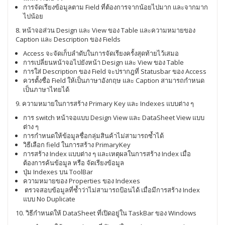
การจัดเรียงข้อมูลตาม Field ที่ต้องการจากน้อยไปมาก และจากมาก
ไปน้อย
8. หน้าจอส่วน Design และ View ของ Table และความหมายของ
Caption และ Description ของ Fields
Access จะจัดเก็บลำดับในการจัดเรียงครั้งสุดท้ายไว้เสมอ
การเปลี่ยนหน้าจอไปยังหน้า Design และ View ของ Table
การใส่ Description ของ Field จะปรากฎที่ Statusbar ของ Access
ควรตั้งชื่อ Field ให้เป็นภาษาอังกฤษ และ Caption สามารถกำหนด
เป็นภาษาไทยได้
9. ความหมายในการสร้าง Primary Key และ Indexes แบบต่าง ๆ
การ switch หน้าจอแบบ Design View และ DataSheet View แบบ
ต่าง ๆ
การกำหนดให้ข้อมูลชื่อกลุ่มสินค้าไม่สามารถซ้ำได้
วิธีเลือก field ในการสร้าง PrimaryKey
การสร้าง Index แบบต่าง ๆ และเหตุผลในการสร้าง Index เมื่อ
ต้องการค้นข้อมูล หรือ จัดเรียงข้อมูล
ปุ่ม Indexes บน ToolBar
ความหมายของ Properties ของ Indexes
ตรวจสอบข้อมูลที่ซ้ำว่าไม่สามารถป้อนได้ เมื่อมีการสร้าง Index
แบบ No Duplicate
10. วิธีกำหนดให้ DataSheet ที่เปิดอยู่ใน TaskBar ของ Windows