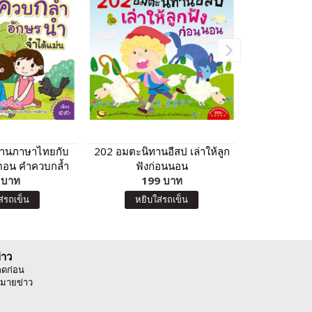
อ่านภาษาไทยกับ
202 อมตะนิทานอีสป เล่าให้ลูก
101 นิทานอี
 ตอน คำควบกล้ำ
ฟังก่อนนอน
เป
 จำได้แม่น
 บาท
199 บาท
99 บา
หยิบ
ส่รถเข็น
หยิบใส่รถเข็น
่าว
ลดก่อน
มายข่าว