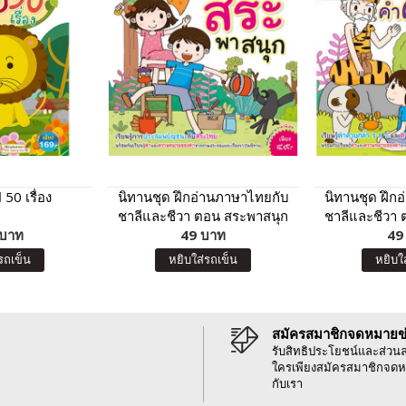
50 เรื่อง
นิทานชุด ฝึกอ่านภาษาไทยกับ
นิทานชุด ฝึก
ชาลีและชีวา ตอน สระพาสนุก
ชาลีและชีวา
 บาท
49 บาท
อักษรนำ
49
รถเข็น
หยิบใส่รถเข็น
หยิบใ
สมัครสมาชิกจดหมายข
รับสิทธิประโยชน์และส่วน
ใครเพียงสมัครสมาชิกจดห
กับเรา