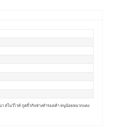
่า สโนว์ไวท์ ภูตจิ๋วกับช่างทำรองเท้า หนูน้อยหมวกแดง