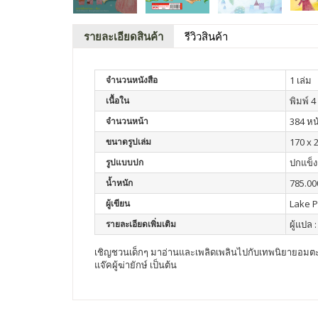
รายละเอียดสินค้า
รีวิวสินค้า
จำนวนหนังสือ
1 เล่ม
เนื้อใน
พิมพ์ 4 
จำนวนหน้า
384 หน
ขนาดรูปเล่ม
170 x 
รูปแบบปก
ปกแข็ง
น้ำหนัก
785.00
ผู้เขียน
Lake 
รายละเอียดเพิ่มเติม
ผู้แปล
เชิญชวนเด็กๆ มาอ่านและเพลิดเพลินไปกับเทพนิยายอมตะ บท
แจ๊คผู้ฆ่ายักษ์ เป็นต้น