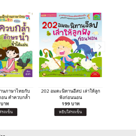
อ่านภาษาไทยกับ
202 อมตะนิทานอีสป เล่าให้ลูก
101 นิทานอี
 ตอน คำควบกล้ำ
ฟังก่อนนอน
เป
 จำได้แม่น
 บาท
199 บาท
99 บา
หยิบ
ส่รถเข็น
หยิบใส่รถเข็น