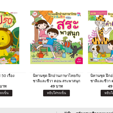
50 เรื่อง
นิทานชุด ฝึกอ่านภาษาไทยกับ
นิทานชุด ฝึก
ชาลีและชีวา ตอน สระพาสนุก
ชาลีและชีวา
 บาท
49 บาท
อักษรนำ
49
รถเข็น
หยิบใส่รถเข็น
หยิบใ