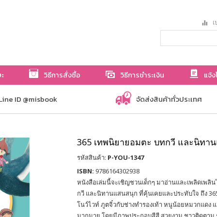
เป
ษะ
วิธีการสั่งซื้อ
วิธีการชำระเงิน
แจ้ง
Line ID @misbook
จัดส่งสินค้าทั่วประเทศ
365 เทพนิยายอมตะ บทกวี และนิทา
รหัสสินค้า:
P-YOU-1347
ISBN:
9786164302938
หนังสือเล่มนี้จะเชิญชวนเด็กๆ มาอ่านและเพลิดเพล
กวี และนิทานแสนสนุก ที่คุ้นเคยและประทับใจ ถึง 365 เ
โนว์ไวท์ ภูตจิ๋วกับช่างทำรองเท้า หนูน้อยหมวกแดง แจ
มากมาย โดยมีภาพประกอบสีสี สวยงาม ชาวติดตาม ช่