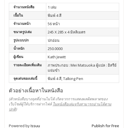
จำนวนหนังสือ
1 เล่ม
เนื้อใน
พิมพ์ 4 สี
จำนวนหน้า
56 หน้า
ขนาดรูปเล่ม
245 X 285 x 4 มิลลิเมตร
รูปแบบปก
ปกอ่อน
น้ำหนัก
250.0000
ผู้เขียน
Kath Jewitt
รายละเอียดเพิ่มเติม
ภาพประกอบ : Mei Matsuoka ผู้แปล : อิสรีย์
แจ่มขำ
จุดเด่นของเล่มนี้
พิมพ์ 4 สี, Talking Pen
ตัวอย่างเนื้อหาในหนังสือ
(ตัวหนังสือบางจุดที่อ่านไม่ได้ เกิดจากการแสดงผลผิดพลาดของ
เว็บไซต์ผู้ให้บริการฝากไฟล์
ในหนังสือเล่มจริงสามารถอ่านได้ตาม
ปกติ
)
Powered by
Issuu
Publish for Free