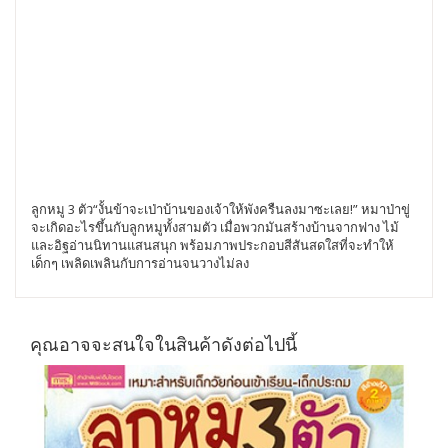
ลูกหมู 3 ตัว“งั้นข้าจะเป่าบ้านของเจ้าให้พังครืนลงมาซะเลย!” หมาป่าขู่
จะเกิดอะไรขึ้นกับลูกหมูทั้งสามตัว เมื่อพวกมันสร้างบ้านจากฟาง ไม้
และอิฐอ่านนิทานแสนสนุก พร้อมภาพประกอบสีสันสดใสที่จะทำให้
เด็กๆ เพลิดเพลินกับการอ่านจนวางไม่ลง
คุณอาจจะสนใจในสินค้าดังต่อไปนี้