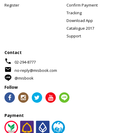
Register
Confirm Payment
Tracking
Download App
Catalogue 2017
Support
Contact
phone
02-294-8777
mail
no-reply@misbook.com
@misbook
Follow
Payment