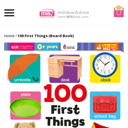
0
Home
/
100 First Things (Board Book)