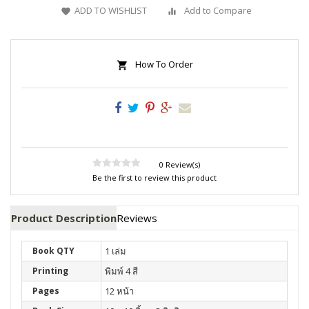
ADD TO WISHLIST
Add to Compare
How To Order
0 Review(s)
Be the first to review this product
Product Description
Reviews
Book QTY
1 เล่ม
Printing
พิมพ์ 4 สี
Pages
12 หน้า