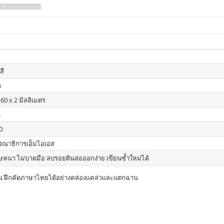
สี
า
60 x 2 มิลลิเมตร
น
0
รณาธิการเอ็มไอเอส
หนา ไม่บาดมือ ลบรอยดินสอออกง่าย เขียนซ้ำใหม่ได้
อ่าน ฝึกคัดภาษาไทยได้อย่างคล่องแคล่วและแตกฉาน