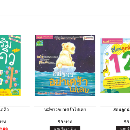
ไอคิว
หมีขาวอย่าเศร้าไปเลย
สอนลูกน
บาท
59 บาท
59
าหมด
หยิบใส่รถเข็น
หยิบใ