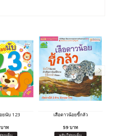
้อยนับ 123
เสือดาวน้อยขี้กลัว
นักสำรวจอว
 บาท
59 บาท
7
ส่รถเข็น
หยิบใส่รถเข็น
หยิบ