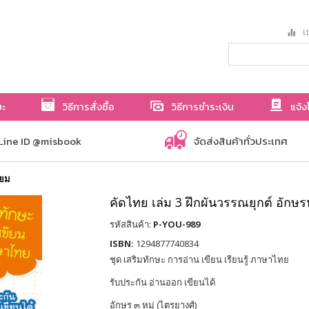
เป
ษะ
วิธีการสั่งซื้อ
วิธีการชำระเงิน
แจ้ง
Line ID @misbook
จัดส่งสินค้าทั่วประเทศ
่ยม
คัดไทย เล่ม 3 ฝึกผันวรรณยุกต์ อักษร
รหัสสินค้า:
P-YOU-989
ISBN:
1294877740834
ชุด เสริมทักษะ การอ่าน เขียน เรียนรู้ ภาษาไทย
รับประกัน อ่านออก เขียนได้
อักษร ๓ หมู่ (ไตรยางศ์)