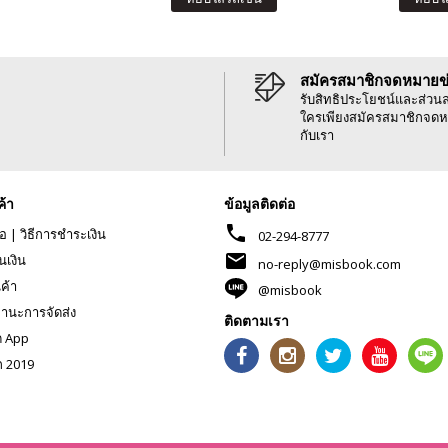
สมัครสมาชิกจดหมายข
รับสิทธิประโยชน์และส่วน
ใครเพียงสมัครสมาชิกจดห
กับเรา
ค้า
ข้อมูลติดต่อ
phone
้อ
|
วิธีการชำระเงิน
02-294-8777
mail
นเงิน
no-reply@misbook.com
นค้า
@misbook
านะการจัดส่ง
ติดตามเรา
ด App
ก 2019