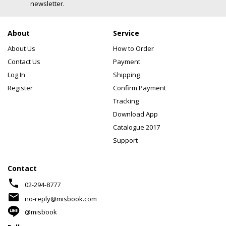
newsletter.
About
Service
About Us
How to Order
Contact Us
Payment
Log In
Shipping
Register
Confirm Payment
Tracking
Download App
Catalogue 2017
Support
Contact
phone
02-294-8777
mail
no-reply@misbook.com
@misbook