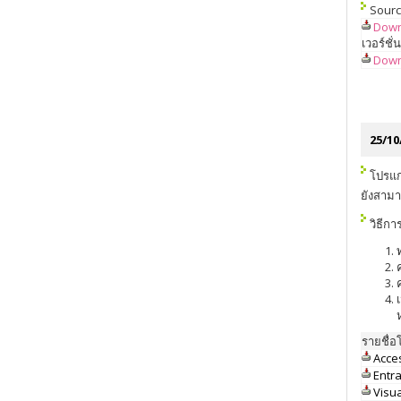
Sour
Down
เวอร์ชั
Down
25/10
โปรแก
ยังสามา
วิธีกา
รายชื่
Acce
Entr
Visua