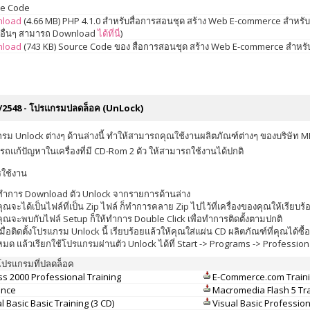
ce Code
load
(4.66 MB) PHP 4.1.0 สำหรับสื่อการสอนชุด สร้าง Web E-commerce สำหรับผ
่นอื่นๆ สามารถ Download
ได้ที่นี่
)
load
(743 KB) Source Code ของ สื่อการสอนชุด สร้าง Web E-commerce สำหรับผู้
/2548 - โปรแกรมปลดล็อค (UnLock)
รม Unlock ต่างๆ ด้านล่างนี้ ทำให้สามารถคุณใช้งานผลิตภัณฑ์ต่างๆ ของบริษัท M
รถแก้ปัญหาในเครื่องที่มี CD-Rom 2 ตัว ให้สามารถใช้งานได้ปกติ
รใช้งาน
ทำการ Download ตัว Unlock จากรายการด้านล่าง
คุณจะได้เป็นไฟล์ที่เป็น Zip ไฟล์ ก็ทำการคลาย Zip ไปไว้ที่เครื่องของคุณให้เรียบร้
คุณจะพบกับไฟล์ Setup ก็ให้ทำการ Double Click เพื่อทำการติดตั้งตามปกติ
เมื่อติดตั้งโปรแกรม Unlock นี้ เรียบร้อยแล้วให้คุณใส่แผ่น CD ผลิตภัณฑ์ที่คุณไ
หมด แล้วเรียกใช้โปรแกรมผ่านตัว Unlock ได้ที่ Start -> Programs -> Profession
อโปรแกรมที่ปลดล็อค
ss 2000 Professional Training
E-Commerce.com Traini
ance
Macromedia Flash 5 Tra
l Basic Basic Training (3 CD)
Visual Basic Profession