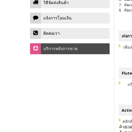
วิธีจัดส่งสินค้า
7.
พัฒน
8.
พัฒน
แจ้งการโอนเงิน
ติดต่อเรา
เก่งภ
เพิ่
บริการหลังการขาย
Flute 
แก
Activ
คลิกด้
VB.NE