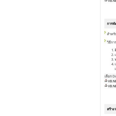
VB.NE
การพั
สำหรั
วิธีกา
เลือก 
VB.NE
VB.NE
สร้าง