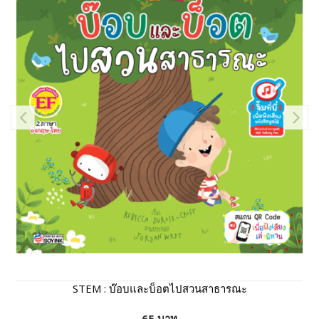
STEM : บ๊อบและบ็อตไปสวนสาธารณะ
65 บาท