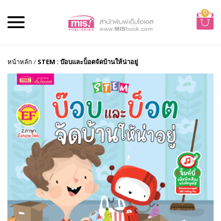
0
หน้าหลัก
/
STEM : บ๊อบและบ็อตจัดบ้านให้น่าอยู่