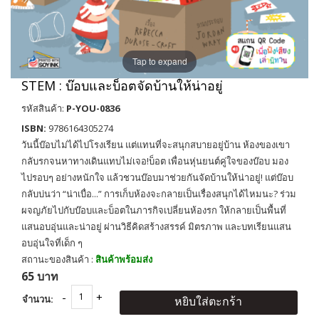
Tap to expand
STEM : บ๊อบและบ็อตจัดบ้านให้น่าอยู่
รหัสสินค้า:
P-YOU-0836
ISBN:
9786164305274
วันนี้บ๊อบไม่ได้ไปโรงเรียน แต่แทนที่จะสนุกสบายอยู่บ้าน ห้องของเขา
กลับรกจนหาทางเดินแทบไม่เจอ!บ็อต เพื่อนหุ่นยนต์คู่ใจของบ๊อบ มอง
ไปรอบๆ อย่างหนักใจ แล้วชวนบ๊อบมาช่วยกันจัดบ้านให้น่าอยู่! แต่บ๊อบ
กลับบ่นว่า “น่าเบื่อ...” การเก็บห้องจะกลายเป็นเรื่องสนุกได้ไหมนะ? ร่วม
ผจญภัยไปกับบ๊อบและบ็อตในภารกิจเปลี่ยนห้องรก ให้กลายเป็นพื้นที่
แสนอบอุ่นและน่าอยู่ ผ่านวิธีคิดสร้างสรรค์ มิตรภาพ และบทเรียนแสน
อบอุ่นใจที่เด็ก ๆ
สถานะของสินค้า :
สินค้าพร้อมส่ง
65 บาท
จำนวน:
หยิบใส่ตะกร้า