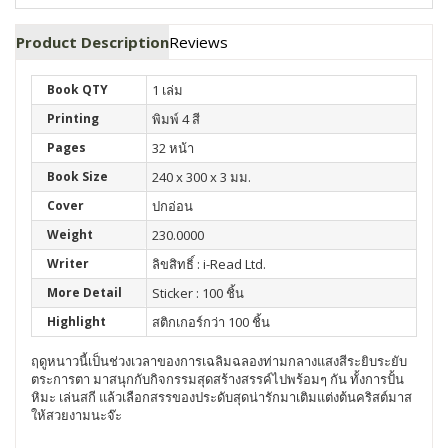
Product Description
Reviews
Book QTY
1 เล่ม
Printing
พิมพ์ 4 สี
Pages
32 หน้า
Book Size
240 x 300 x 3 มม.
Cover
ปกอ่อน
Weight
230.0000
Writer
ลิขสิทธิ์ : i-Read Ltd.
More Detail
Sticker : 100 ชิ้น
Highlight
สติกเกอร์กว่า 100 ชิ้น
ฤดูหนาวนี้เป็นช่วงเวลาของการเฉลิมฉลองท่ามกลางแสงสีระยิบระยับ
ตระการตา มาสนุกกับกิจกรรมสุดสร้างสรรค์ไปพร้อมๆ กัน ทั้งการปั้น
หิมะ เล่นสกี แล้วเลือกสรรของประดับสุดน่ารักมาเติมแต่งต้นคริสต์มาส
ให้สวยงามนะจ๊ะ