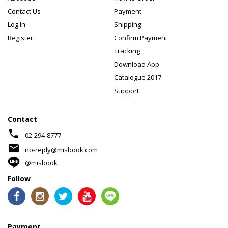
Contact Us
Payment
Log In
Shipping
Register
Confirm Payment
Tracking
Download App
Catalogue 2017
Support
Contact
phone
02-294-8777
mail
no-reply@misbook.com
@misbook
Follow
Payment