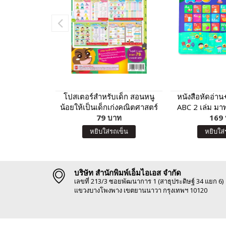
โปสเตอร์สำหรับเด็ก สอนหนู
หนังสือหัดอ่าน
น้อยให้เป็นเด็กเก่งคณิตศาสตร์
ABC 2 เล่ม มา
79 บาท
พูดได้ กดแล้
169
หยิบใส่รถเข็น
หยิบใส่
บริษัท สำนักพิมพ์เอ็มไอเอส จำกัด
เลขที่ 213/3 ซอยพัฒนาการ 1 (สาธุประดิษฐ์ 34 แยก 6)
แขวงบางโพงพาง เขตยานนาวา กรุงเทพฯ 10120