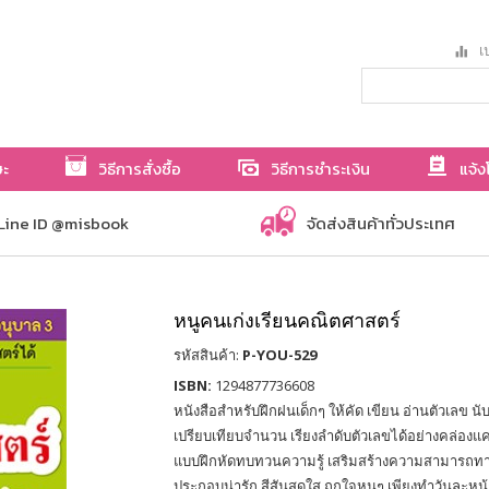
เป
ษะ
วิธีการสั่งซื้อ
วิธีการชำระเงิน
แจ้ง
Line ID @misbook
จัดส่งสินค้าทั่วประเทศ
หนูคนเก่งเรียนคณิตศาสตร์
รหัสสินค้า:
P-YOU-529
ISBN:
1294877736608
หนังสือสำหรับฝึกฝนเด็กๆ ให้คัด เขียน อ่านตัวเลข 
เปรียบเทียบจำนวน เรียงลำดับตัวเลขได้อย่างคล่องแ
แบบฝึกหัดทบทวนความรู้ เสริมสร้างความสามารถทา
ประกอบน่ารัก สีสันสดใส ถูกใจหนูๆ เพียงทำวันละหน้