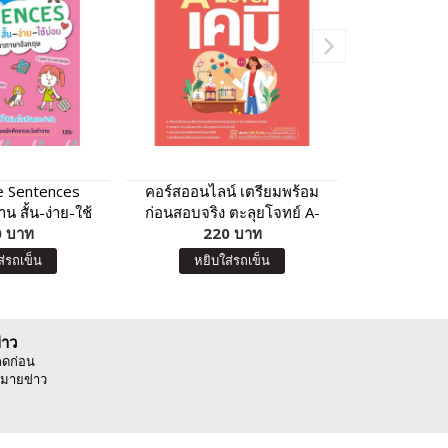
e Sentences
คอร์สออนไลน์ เตรียมพร้อม
นิทาน 2 ภาษ
น สั้น-ง่าย-ใช้
ก่อนสอบจริง ตะลุยโจทย์ A-
 บาท
่อย
Level เคมี
220 บาท
5
ส่รถเข็น
หยิบใส่รถเข็น
หยิบ
่าว
ลดก่อน
มายข่าว