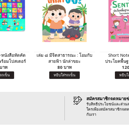
+หนังสือหัดคัด
เล่ม ๘ มีจิตสาธารณะ : โอมกับ
Short Not
พร้อมโปสเตอร์
สายฟ้า นักล่าขยะ
ประโยคพื้นฐา
วมีเสียง ABC
 บาท
80 บาท
120
บ
รถเข็น
หยิบใส่รถเข็น
หยิบใ
สมัครสมาชิกจดหมายข
รับสิทธิประโยชน์และส่วน
ใครเพียงสมัครสมาชิกจดห
กับเรา