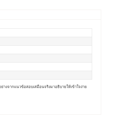
อย่างจากแนวข้อสอบเสมือนจริงมาอธิบายให้เข้าใจง่าย