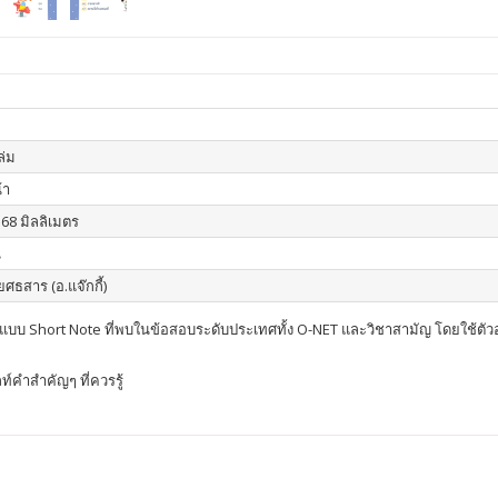
เล่ม
้า
168 มิลลิเมตร
น
 ยศธสาร (อ.แจ๊กกี้)
บบ Short Note ที่พบในข้อสอบระดับประเทศทั้ง O-NET และวิชาสามัญ โดยใช้ตัว
ท์คำสำคัญๆ ที่ควรรู้