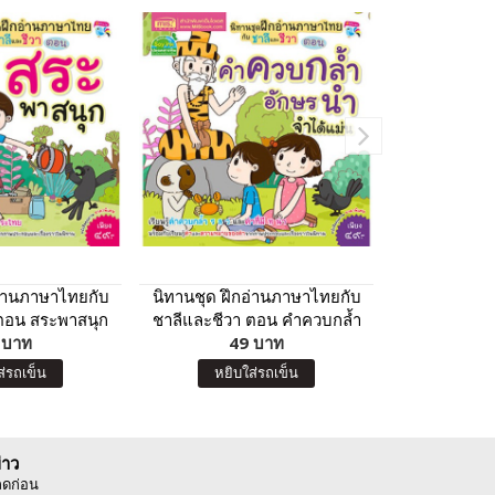
อ่านภาษาไทยกับ
นิทานชุด ฝึกอ่านภาษาไทยกับ
ชุด แบบฝึ
 ตอน สระพาสนุก
ชาลีและชีวา ตอน คำควบกล้ำ
 บาท
อักษรนำ จำได้แม่น
49 บาท
17
ส่รถเข็น
หยิบใส่รถเข็น
หยิบ
่าว
ลดก่อน