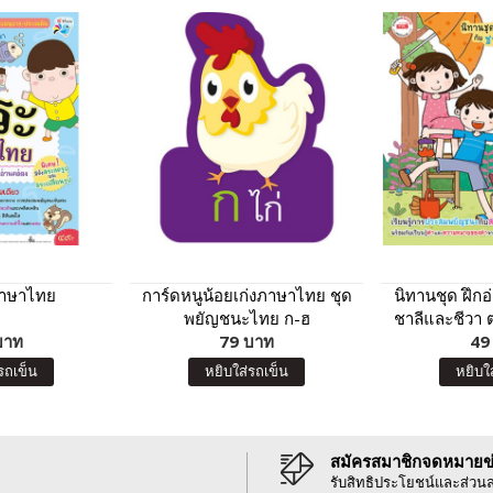
ภาษาไทย
การ์ดหนูน้อยเก่งภาษาไทย ชุด
นิทานชุด ฝึก
พยัญชนะไทย ก-ฮ
ชาลีและชีวา
บาท
79 บาท
49
รถเข็น
หยิบใส่รถเข็น
หยิบใ
สมัครสมาชิกจดหมายข
รับสิทธิประโยชน์และส่วน