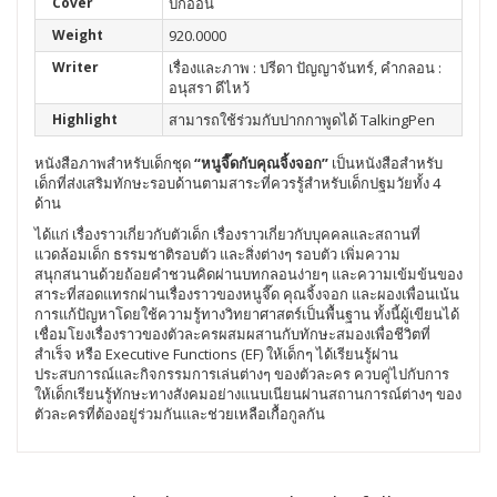
Cover
ปกอ่อน
Weight
920.0000
Writer
เรื่องและภาพ : ปรีดา ปัญญาจันทร์, คำกลอน :
อนุสรา ดีไหว้
Highlight
สามารถใช้ร่วมกับปากกาพูดได้ TalkingPen
หนังสือภาพสำหรับเด็กชุด
“หนูจี๊ดกับคุณจิ้งจอก”
เป็นหนังสือสำหรับ
เด็กที่ส่งเสริมทักษะรอบด้านตามสาระที่ควรรู้สำหรับเด็กปฐมวัยทั้ง 4
ด้าน
ได้แก่ เรื่องราวเกี่ยวกับตัวเด็ก เรื่องราวเกี่ยวกับบุคคลและสถานที่
แวดล้อมเด็ก ธรรมชาติรอบตัว และสิ่งต่างๆ รอบตัว เพิ่มความ
สนุกสนานด้วยถ้อยคำชวนคิดผ่านบทกลอนง่ายๆ และความเข้มข้นของ
สาระที่สอดแทรกผ่านเรื่องราวของหนูจี๊ด คุณจิ้งจอก และผองเพื่อนเน้น
การแก้ปัญหาโดยใช้ความรู้ทางวิทยาศาสตร์เป็นพื้นฐาน ทั้งนี้ผู้เขียนได้
เชื่อมโยงเรื่องราวของตัวละครผสมผสานกับทักษะสมองเพื่อชีวิตที่
สำเร็จ หรือ Executive Functions (EF) ให้เด็กๆ ได้เรียนรู้ผ่าน
ประสบการณ์และกิจกรรมการเล่นต่างๆ ของตัวละคร ควบคู่ไปกับการ
ให้เด็กเรียนรู้ทักษะทางสังคมอย่างแนบเนียนผ่านสถานการณ์ต่างๆ ของ
ตัวละครที่ต้องอยู่ร่วมกันและช่วยเหลือเกื้อกูลกัน