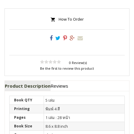
How To Order
0 Review(s)
Be the first to review this product
Product Description
Reviews
Book QTY
5 เล่ม
Printing
พิมพ์ 4 สี
Pages
1 เล่ม : 28 หน้า
Book Size
8.6 x 8.8 inch