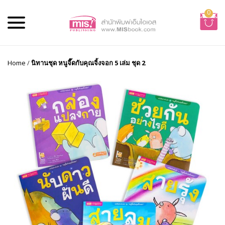
0
Home
/
นิทานชุด หนูจี๊ดกับคุณจิ้งจอก 5 เล่ม ชุด 2