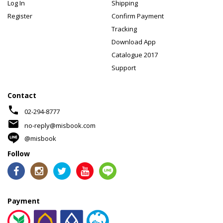
Log In
Shipping
Register
Confirm Payment
Tracking
Download App
Catalogue 2017
Support
Contact
phone
02-294-8777
mail
no-reply@misbook.com
@misbook
Follow
Payment