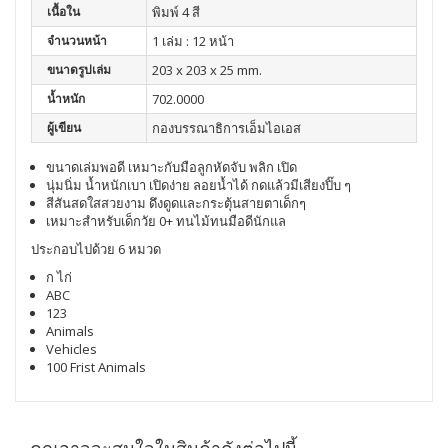
เนื้อใน
พิมพ์ 4 สี
จำนวนหน้า
1 เล่ม : 12 หน้า
ขนาดรูปเล่ม
203 x 203 x 25 mm.
น้ำหนัก
702.0000
ผู้เขียน
กองบรรณาธิการเอ็มไอเอส
ขนาดเล่มพอดี
เหมาะกับมือลูกหัดจับ
พลิก
เปิด
นุ่มนิ่ม
น้ำหนักเบา
เปิดง่าย
ลอยน้ำได้
กดแล้วมีเสียงปิ๊บ
ๆ
สีสันสดใสสวยงาม
ดึงดูดและกระตุ้นสายตาเด็กๆ
เหมาะสำหรับเด็กวัย
0+
ทนไม้ทนมือดีนักแล
ประกอบไปด้วย 6 หมวด
ก ไก่
ABC
123
Animals
Vehicles
100 Frist Animals