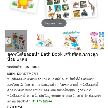
Tap to expand
ชุดหนังสือลอยน้ำ Bath Book เสริมพัฒนาการลูก
น้อย 6 เล่ม
รหัสสินค้า:
I-BAT-0006
ISBN:
1294877749738
หนังสือลอยน้ำ สำหรับเด็กๆ วัย 0+ อ่านก็ได้ เล่นในน้ำก็ได้ สัมผัสนุ่ม
อ่อนโยน เด็กวัยเตาะแตะ ชอบเล่นน้ำ แต่ไม่ชอบอาบน้ำ หนังสือลอยน้ำ
คือตัวช่วยปราบเจ้าตัวน้อยได้อยู่หมัด ขนาดใหญ่สุด ปฏิวัติวงการ
หนังสือลอยน้ำ 8 x 8 นิ้ว เล่มใหญ่ จับถนัด ภาพชัด สีสวย น่ารัก ปลอดภัย
สถานะของสินค้า :
สินค้าพร้อมส่ง
870 บาท