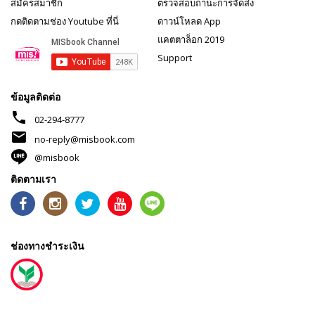
สมัครสมาชิก
ตรวจสอบถานะการจัดส่ง
กดติดตามช่อง Youtube ที่นี่
ดาวน์โหลด App
แคตตาล็อก 2019
Support
ข้อมูลติดต่อ
phone
02-294-8777
mail
no-reply@misbook.com
@misbook
ติดตามเรา
ช่องทางชำระเงิน