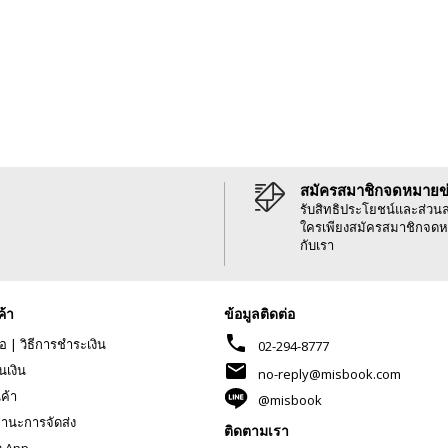
สมัครสมาชิกจดหมายข
รับสิทธิประโยชน์และส่วน
ใครเพียงสมัครสมาชิกจดห
กับเรา
ค้า
ข้อมูลติดต่อ
phone
้อ
|
วิธีการชำระเงิน
02-294-8777
mail
นเงิน
no-reply@misbook.com
นค้า
@misbook
านะการจัดส่ง
ติดตามเรา