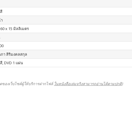
สี
้า
260 x 15 มิลลิเมตร
น
00
า สิริมงคลสกุล
 สี, DVD 1 แผ่น
ดของเว็บไซต์ผู้ให้บริการฝากไฟล์
ในหนังสือเล่มจริงสามารถอ่านได้ตามปกติ
)