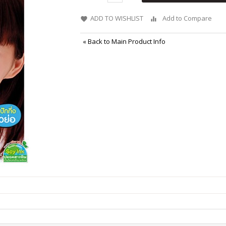
ADD TO WISHLIST
Add to Compare
«
Back to Main Product Info