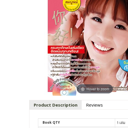
Hover to zoom
Product Description
Reviews
Book QTY
1 เล่ม