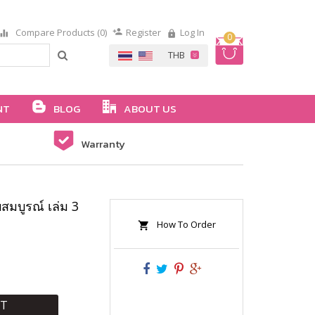
Compare Products (0)
Register
Log In
0
NT
BLOG
ABOUT US
Warranty
บสมบูรณ์ เล่ม 3
How To Order
RT