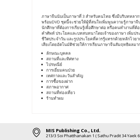
ภาษาจีนนับเป็นภาษาที่ 3 สำหรับคนไทย ซึ่งมีบริบทหลากหล
พร้อมDVD ชุดนี้จะช่วยให้ผู้ที่สนใจเพิ่มพูนความรู้ภาษาจ
นักศึกษาที่ต้องการเรียนรู้เพื่อศึกษาต่อ หรือคนทำงานท
คำศัพท์ ประโยคและบทสนทนาโดยเจ้าของภาษา เพิ่มประสิทธิภ
ชีวิตประจำวัน และรูปประโยคที่ควรรู้แทรกด้วยหลักไวยากร
เสียงโดยอัตโนมัติช่วยให้การเรียนภาษาจีนสัมฤทธิผลมากยิ
ลักษณะบุคคล
สถานที่และทิศทาง
ไปรษณีย์
การเยี่ยมคนป่วย
เทศกาลและวันสำคัญ
การซื้อของฝาก
สภาพอากาศ
สถานที่ท่องเที่ยว
ร้านทำผม
MIS Publishing Co., Ltd.
213/3 Soi Phatthanakan 1 ( Sathu Pradit 34 Yaek 