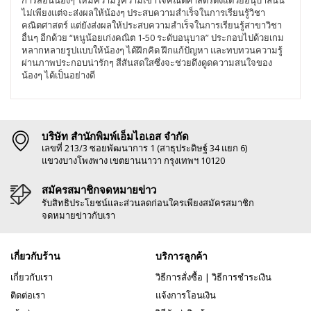
การสอนน้องๆ ให้มีความรู้ความเข้าใจคณิตศาสตร์ตั้งแต่วัยอนุบาลนั้น
ไม่เพียงแต่จะส่งผลให้น้องๆ ประสบความสำเร็จในการเรียนรู้วิชา
คณิตศาสตร์ แต่ยังส่งผลให้ประสบความสำเร็จในการเรียนรู้สาขาวิชา
อื่นๆ อีกด้วย “หนูน้อยเก่งคณิต 1-50 ระดับอนุบาล” ประกอบไปด้วยเกม
หลากหลายรูปแบบให้น้องๆ ได้ฝึกคิด ฝึกแก้ปัญหา และทบทวนความรู้
ผ่านภาพประกอบน่ารักๆ สีสันสดใสซึ่งจะช่วยดึงดูดความสนใจของ
น้องๆ ได้เป็นอย่างดี
บริษัท สำนักพิมพ์เอ็มไอเอส จำกัด
เลขที่ 213/3 ซอยพัฒนาการ 1 (สาธุประดิษฐ์ 34 แยก 6)
แขวงบางโพงพาง เขตยานนาวา กรุงเทพฯ 10120
สมัครสมาชิกจดหมายข่าว
รับสิทธิประโยชน์และส่วนลดก่อนใครเพียงสมัครสมาชิก
จดหมายข่าวกับเรา
เกี่ยวกับร้าน
บริการลูกค้า
เกี่ยวกับเรา
วิธีการสั่งซื้อ
|
วิธีการชำระเงิน
ติดต่อเรา
แจ้งการโอนเงิน