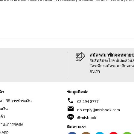
สมัครสมาชิกจดหมายข
รับสิทธิประโยชน์และส่วน
ใครเพียงสมัครสมาชิกจดห
กับเรา
ค้า
ข้อมูลติดต่อ
phone
้อ
|
วิธีการชำระเงิน
02-294-8777
mail
นเงิน
no-reply@misbook.com
นค้า
@misbook
านะการจัดส่ง
ติดตามเรา
ด App