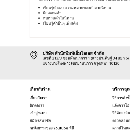
เรียนรู้คำและความหมายของคำจากนิทาน
ฝึกสะกดคำ
ทบทวนคำในนิทาน
เรียนรู้คำอื่นๆ เพิ่มเติม
บริษัท สำนักพิมพ์เอ็มไอเอส จำกัด
เลขที่ 213/3 ซอยพัฒนาการ 1 (สาธุประดิษฐ์ 34 แยก 6)
แขวงบางโพงพาง เขตยานนาวา กรุงเทพฯ 10120
เกี่ยวกับร้าน
บริการลูก
เกี่ยวกับเรา
วิธีการสั่งซื
ติดต่อเรา
แจ้งการโอ
เข้าสู่ระบบ
วิธีจัดส่งสิ
สมัครสมาชิก
ตรวจสอบถ
กดติดตามช่อง Youtube ที่นี่
ดาวน์โหล