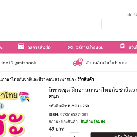
เป
ษะ
วิธีการสั่งซื้อ
วิธีการชำระเงิน
แจ้ง
Line ID @misbook
จัดส่งสินค้าทั่วประเทศ
่านภาษาไทยกับชาลีและชีวา ตอน สระพาสนุก
/
รีวิวสินค้า
นิทานชุด ฝึกอ่านภาษาไทยกับชาลีแล
สนุก
รหัสสินค้า:
P-YOU-260
ISBN:
9786165274081
สถานะของสินค้า :
สินค้าพร้อมส่ง
49 บาท