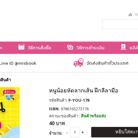
เป
ษะ
วิธีการสั่งซื้อ
วิธีการชำระเงิน
แจ้ง
Line ID @misbook
จัดส่งสินค้าทั่วประเทศ
ิวสินค้า
หนูน้อยหัดลากเส้น ฝึกลีลามือ
รหัสสินค้า:
P-YOU-178
ISBN:
9786165273176
สถานะของสินค้า :
สินค้าพร้อมส่ง
40 บาท
หยิบใส่ตะก
จำนวน: