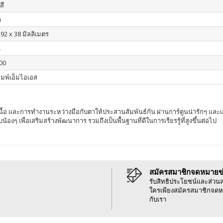
สี
า
292 x 38 มิลลิเมตร
น
00
ิมพ์เอ็มไอเอส
มเนื้อ และการทำงานระหว่างมือกับตาให้ประสานสัมพันธ์กัน ผ่านการ์ตูนน่ารักๆ แล
้องๆ เพื่อเสริมสร้างพัฒนาการ รวมถึงเป็นพื้นฐานที่ดีในการเรียรรู้ที่สูงขึ้นต่อไป
สมัครสมาชิกจดหมายข
รับสิทธิประโยชน์และส่วน
ใครเพียงสมัครสมาชิกจดห
กับเรา