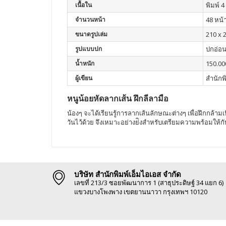
เนื้อใน
พิมพ์ 4 
จำนวนหน้า
48 หน้
ขนาดรูปเล่ม
210 x 
รูปแบบปก
ปกอ่อ
น้ำหนัก
150.00
ผู้เขียน
สำนักพ
หนูน้อยหัดลากเส้น ฝึกลีลามือ
น้องๆ จะได้เรียนรู้การลากเส้นลักษณะต่างๆ เพื่อฝึกกล้า
วันไว้ด้วย จึงเหมาะอย่างย่ิงสำหรับเตรียมความพร้อมให้กับน
บริษัท สำนักพิมพ์เอ็มไอเอส จำกัด
เลขที่ 213/3 ซอยพัฒนาการ 1 (สาธุประดิษฐ์ 34 แยก 6)
แขวงบางโพงพาง เขตยานนาวา กรุงเทพฯ 10120