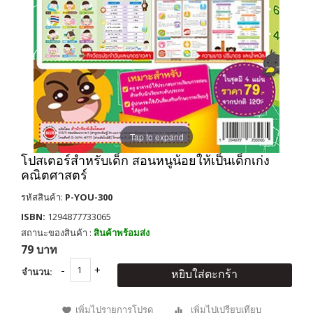
Tap to expand
โปสเตอร์สำหรับเด็ก สอนหนูน้อยให้เป็นเด็กเก่ง
คณิตศาสตร์
รหัสสินค้า:
P-YOU-300
ISBN:
1294877733065
สถานะของสินค้า :
สินค้าพร้อมส่ง
79 บาท
จำนวน:
หยิบใส่ตะกร้า
เพิ่มไปรายการโปรด
เพิ่มไปเปรียบเทียบ