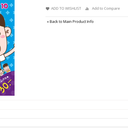
ADD TO WISHLIST
Add to Compare
«
Back to Main Product Info