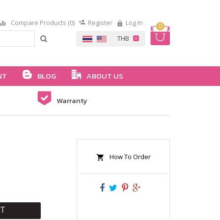
Compare Products (0)
Register
Log In
0
NT
BLOG
ABOUT US
Warranty
How To Order
RT