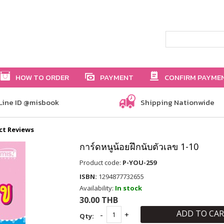
HOW TO ORDER
PAYMENT
CONFIRM PAYME
Line ID @misbook
Shipping Nationwide
ct Reviews
การ์ดหนูน้อยฝึกนับตัวเลข 1-10
Product code:
P-YOU-259
ISBN:
1294877732655
Availability:
In stock
30.00 THB
ADD TO CA
Qty: