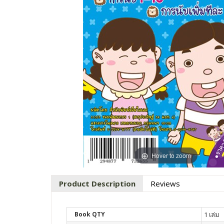
Hover to zoom
Product Description
Reviews
Book QTY
1 เล่ม