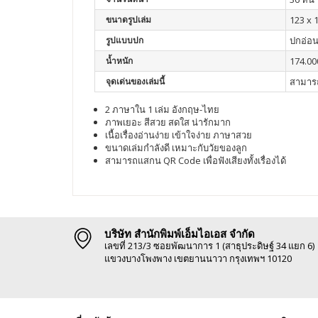
ขนาดรูปเล่ม
123 x 
รูปแบบปก
ปกอ่อ
น้ำหนัก
174.00
จุดเด่นของเล่มนี้
สามารถ
2 ภาษาใน 1 เล่ม อังกฤษ-ไทย
ภาพเยอะ สีสวย สดใส น่ารักมาก
เนื้อเรื่องอ่านง่าย เข้าใจง่าย ภาษาสวย
ขนาดเล่มกำลังดี เหมาะกับวัยของลูก
สามารถแสกน QR Code เพื่อฟังเสียงทั้งเรื่องได้
บริษัท สำนักพิมพ์เอ็มไอเอส จำกัด
เลขที่ 213/3 ซอยพัฒนาการ 1 (สาธุประดิษฐ์ 34 แยก 6)
แขวงบางโพงพาง เขตยานนาวา กรุงเทพฯ 10120