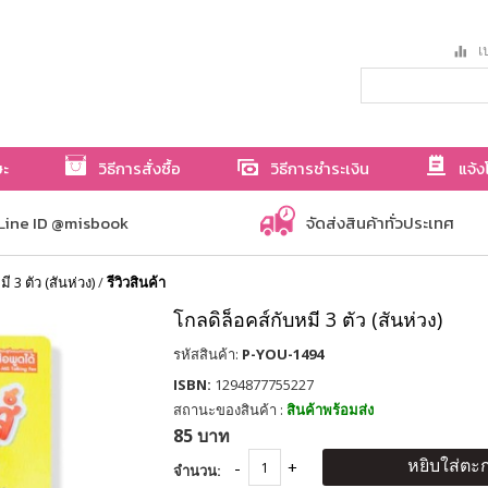
เป
ษะ
วิธีการสั่งซื้อ
วิธีการชำระเงิน
แจ้ง
Line ID @misbook
จัดส่งสินค้าทั่วประเทศ
ี 3 ตัว (สันห่วง)
/
รีวิวสินค้า
โกลดิล็อคส์กับหมี 3 ตัว (สันห่วง)
รหัสสินค้า:
P-YOU-1494
ISBN:
1294877755227
สถานะของสินค้า :
สินค้าพร้อมส่ง
85 บาท
หยิบใส่ตะก
จำนวน: