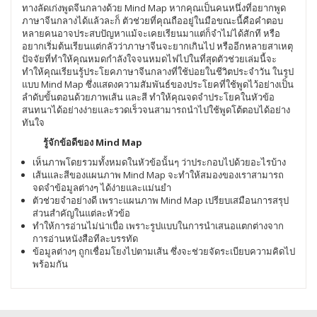
ทางลัดเก่งพูดจีนกลางด้วย Mind Map หากคุณเป็นคนหนึ่งที่อยากพูด
ภาษาจีนกลางได้แล้วละก็ ตัวช่วยที่คุณถืออยู่ในมือขณะนี้คือคำตอบ
หลายคนอาจประสบปัญหาแม้จะเคยเรียนมาแต่ก็จำไม่ได้สักที หรือ
อยากเริ่มต้นเรียนแต่กลัวว่าภาษาจีนจะยากเกินไป หรืออีกหลายสาเหตุ
ปัจจัยที่ทำให้คุณหมดกำลังใจจนหมดไฟไปในที่สุดตัวช่วยเล่มนี้จะ
ทำให้คุณเรียนรู้ประโยคภาษาจีนกลางที่ใช้บ่อยในชีวิตประจำวัน ในรูป
แบบ Mind Map ซึ่งแสดงความสัมพันธ์ของประโยคที่ใช้พูดไว้อย่างเป็น
ลำดับขั้นตอนด้วยภาพเส้น และสี ทำให้คุณจดจำประโยคในหัวข้อ
สนทนาได้อย่างง่ายและรวดเร็วจนสามารถนำไปใช้พูดโต้ตอบได้อย่าง
ทันใจ
รู้จักข้อดีของ Mind Map
เห็นภาพโดยรวมทั้งหมดในหัวข้อนั้นๆ ว่าประกอบไปด้วยอะไรบ้าง
เส้นและสีของแผนภาพ Mind Map จะทำให้สมองของเราสามารถ
จดจำข้อมูลต่างๆ ได้ง่ายและแม่นยำ
ตัวช่วยจำอย่างดี เพราะแผนภาพ Mind Map เปรียบเสมือนการสรุป
ส่วนสำคัญในแต่ละหัวข้อ
ทำให้การอ่านไม่น่าเบื่อ เพราะรูปแบบในการนำเสนอแตกต่างจาก
การอ่านหนังสือทีละบรรทัด
ข้อมูลต่างๆ ถูกเชื่อมโยงไปตามเส้น ซึ่งจะช่วยจัดระเบียบความคิดไป
พร้อมกัน